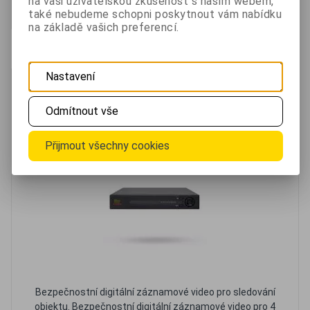
na vaši uživatelskou zkušenost s naším webem,
tabulky tak lze snadno...
také nebudeme schopni poskytnout vám nabídku
na základě vašich preferencí.
Oblíbené
Porovnat
Nastavení
IP rekordér NVM-421 POE 1.2 pro 4 IP kamery
Odmítnout vše
Přijmout všechny cookies
Bezpečnostní digitální záznamové video pro sledování
objektu. Bezpečnostní digitální záznamové video pro 4