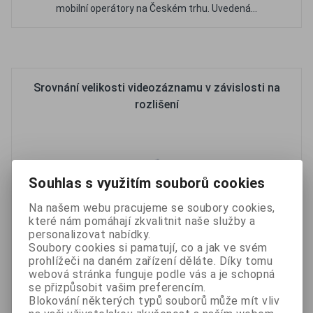
mobilní operátory na Českém trhu. Uvedená...
Oblíbené
Porovnat
Srovnání velikosti videozáznamu v závislosti na
rozlišení
Souhlas s využitím souborů cookies
Na našem webu pracujeme se soubory cookies,
které nám pomáhají zkvalitnit naše služby a
personalizovat nabídky.
Soubory cookies si pamatují, co a jak ve svém
prohlížeči na daném zařízení děláte. Díky tomu
webová stránka funguje podle vás a je schopná
se přizpůsobit vašim preferencím.
Pro lepší představu jak velký HDD budete potřebovat pro
Blokování některých typů souborů může mít vliv
Váš kamerový systém jsme připravili přehlednou tabulku. Z