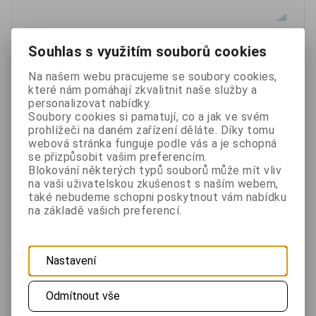
Souhlas s využitím souborů cookies
Na našem webu pracujeme se soubory cookies,
které nám pomáhají zkvalitnit naše služby a
personalizovat nabídky.
Soubory cookies si pamatují, co a jak ve svém
prohlížeči na daném zařízení děláte. Díky tomu
webová stránka funguje podle vás a je schopná
se přizpůsobit vašim preferencím.
Blokování některých typů souborů může mít vliv
Bezdrátový modul pro ovládání stahování rolet. Ovládat lze
na vaši uživatelskou zkušenost s naším webem,
oba směry rolet. Napájeno z 230V. Pasivní výstup pro
také nebudeme schopni poskytnout vám nabídku
ovládání motoru rolet nebo...
na základě vašich preferencí.
749 Kč
Nastavení
bez DPH 619 Kč
Skladem
Odmítnout vše