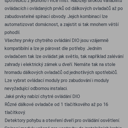
spotřebičů z jednoho i více míst. Nabízejí širokou variabilitu
ovládacích i ovládaných prvků od dálkových ovladačů až po
zabudovatelné spínací obvody. Jejich kombinací lze
automatizovat domácnost, a zajistit si tak mnohem větší
pohodlí.
Všechny prvky chytrého ovládání DIO jsou vzájemně
kompatibilní a lze je párovat dle potřeby. Jedním
ovladačem tak lze ovládat jak světlo, tak například zalévání
zahrady i elektrický zámek u dveří. Nemáte tak na stole
hromadu dálkových ovladačů od jednotlivých spotřebičů.
Lze vybrat ovládací moduly pro zabudování i moduly
nevyžadující odbornou instalaci.
Jaké prvky nabízí chytré ovládání DIO
Různé dálkové ovladače od 1 tlačítkového až po 16
tlačítkový.
Detektory pohybu a otevření dveří pro ovládání osvětlení.