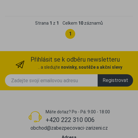
Oblíbené
Porovnat
Strana
1
z
1
Celkem
10
záznamů
1
Přihlásit se k odběru newsletteru
.. a sledujte
novinky, soutěže a akční slevy
Registrovat
Máte dotaz? Po - Pá: 9:00 - 18:00
+420 222 310 006
obchod@zabezpecovaci-zarizeni.cz
Adresa