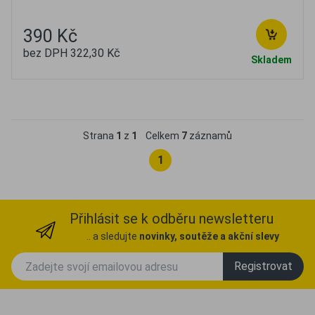
390 Kč
bez DPH 322,30 Kč
Skladem
Oblíbené
Porovnat
Strana
1
z
1
Celkem
7
záznamů
1
Přihlásit se k odběru newsletteru
.. a sledujte
novinky, soutěže a akční slevy
Registrovat