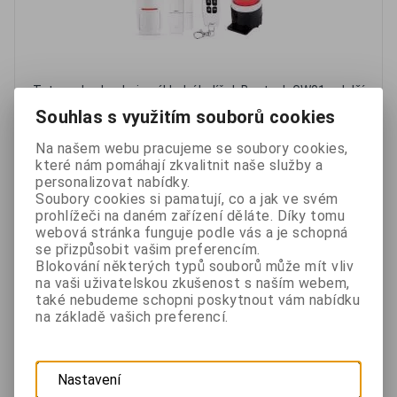
Tato sada obsahuje základní balíček Bentech GW01 a další
2 pohybové detektory Bentech navíc. Sada Standard vás
Souhlas s využitím souborů cookies
vyjde levněji než kupovat...
Na našem webu pracujeme se soubory cookies,
které nám pomáhají zkvalitnit naše služby a
personalizovat nabídky.
2 970 Kč
Soubory cookies si pamatují, co a jak ve svém
bez DPH 2 454,50 Kč
prohlížeči na daném zařízení děláte. Díky tomu
Skladem
webová stránka funguje podle vás a je schopná
se přizpůsobit vašim preferencím.
Blokování některých typů souborů může mít vliv
Oblíbené
Porovnat
na vaši uživatelskou zkušenost s naším webem,
také nebudeme schopni poskytnout vám nabídku
na základě vašich preferencí.
Nouzové SOS tlačítko/náramek pro GSM alarmy
Bentech
- 24 %
Nastavení