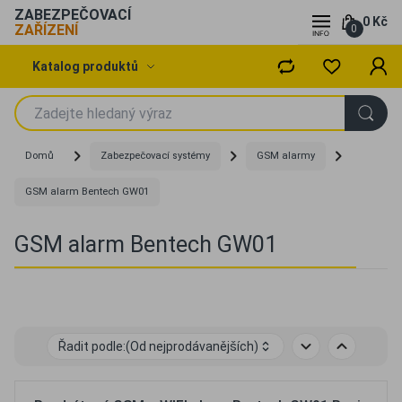
ZABEZPEČOVACÍ
0 Kč
ZAŘÍZENÍ
0
Katalog produktů
Domů
Zabezpečovací systémy
GSM alarmy
GSM alarm Bentech GW01
GSM alarm Bentech GW01
Řadit podle:
(Od nejprodávanějších)