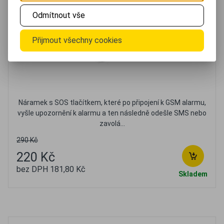
Odmítnout vše
Přijmout všechny cookies
Náramek s SOS tlačítkem, které po připojení k GSM alarmu,
vyšle upozornění k alarmu a ten následně odešle SMS nebo
zavolá...
290 Kč
220 Kč
bez DPH 181,80 Kč
Skladem
Oblíbené
Porovnat