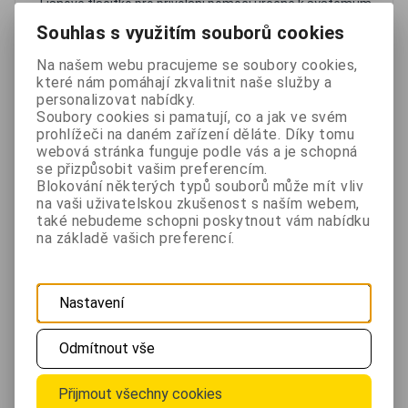
Tísňové tlačítko pro přivolání pomoci určené k systémům
přivolání pomoci SCP. Při stisku vyšle signál centrále k
Souhlas s využitím souborů cookies
zavolání pomoci.
Na našem webu pracujeme se soubory cookies,
330 Kč
které nám pomáhají zkvalitnit naše služby a
297 Kč
personalizovat nabídky.
Není skladem
Soubory cookies si pamatují, co a jak ve svém
bez DPH 245,50 Kč
prohlížeči na daném zařízení děláte. Díky tomu
webová stránka funguje podle vás a je schopná
se přizpůsobit vašim preferencím.
Oblíbené
Porovnat
Blokování některých typů souborů může mít vliv
na vaši uživatelskou zkušenost s naším webem,
také nebudeme schopni poskytnout vám nabídku
Tísňové tlačítko na ruku SCP Clock pro systém
na základě vašich preferencí.
přivolání pomoci
- 30 %
Nastavení
Odmítnout vše
Přijmout všechny cookies