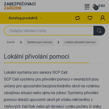
ZABEZPEČOVACÍ
0 Kč
ZAŘÍZENÍ
0
Katalog produktů
Domů
Systémy pro seniory
Lokální přivolání pomoci
Lokální přivolání pomoci
Lokální systémy pro seniory SCP Call
SCP Call systémy pro přivolání pomoci v nesnázích jsou
určeny pro upozornění bezprostředního okolí na vzniklou
závažnou situaci nebo újmu na zdraví. Systémy přivolání
pomoci dokáží upozornit okolí při stisku některého z
tísňových tlačítek nebo při detekci vzniku požáru či úniku