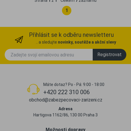
Strana
1
z
1
Celkem
7
záznamů
1
Přihlásit se k odběru newsletteru
.. a sledujte
novinky, soutěže a akční slevy
Registrovat
Máte dotaz? Po - Pá: 9:00 - 18:00
+420 222 310 006
obchod@zabezpecovaci-zarizeni.cz
Adresa
Hartigova 1162/86, 130 00 Praha 3
Možnosti dopravy