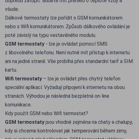
dopředu zatopit. Budete mít přehled o teplotě vždy a
všude.
Dálkové termostaty lze pořídit s GSM komunikátorem
nebo s Wifi komunikátorem. Způsob dálkového ovládání je
poté závislý na typu vestavěného modulu.
GSM termostaty
- lze je ovládat pomocí SMS
z libovolného telefonu. Není nutné mít přístup k internetu
ani na jedné straně. Vše probíhá přes standardní tarif a SIM
kartu.
Wifi termostaty
– lze je ovládat přes chytrý telefon
speciální aplikací. Vyžadují připojení k internetu na obou
stranách. Výhodou je následná bezplatná on-line
komunikace.
Kdy použít GSM nebo Wifi termostat?
GSM termostaty
jsou vhodné zejména na chaty a chalupy,
kdy si chceme kontrolovat jak temperování během zimy,