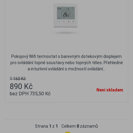
Pokojový Wifi termostat s barevným dotekovým displejem
pro ovládání topné soustavy nebo topných těles. Přehledné
a intuitivní ovládání s možností ovládání...
1 160 Kč
890 Kč
Není skladem
bez DPH 735,50 Kč
Oblíbené
Porovnat
Strana
1
z
1
Celkem
8
záznamů