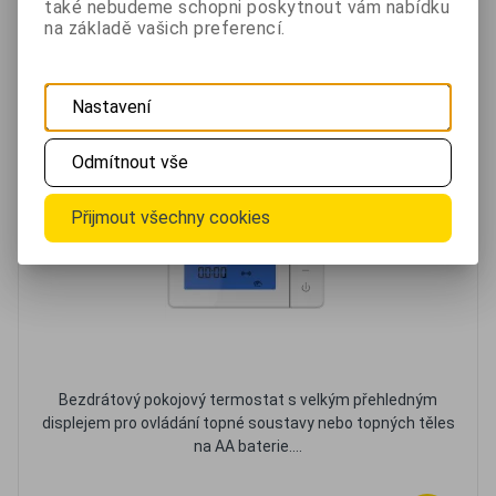
také nebudeme schopni poskytnout vám nabídku
Oblíbené
Porovnat
na základě vašich preferencí.
Termostat Falem FT-2
Nastavení
Odmítnout vše
Přijmout všechny cookies
Bezdrátový pokojový termostat s velkým přehledným
displejem pro ovládání topné soustavy nebo topných těles
na AA baterie....