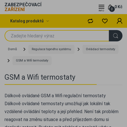
ZABEZPEČOVACÍ
0 Kč
ZAŘÍZENÍ
0
Katalog produktů
Domů
Regulace topného systému
Ovládací termostaty
GSM a Wifi termostaty
GSM a Wifi termostaty
Dálkově ovládané GSM a Wifi regulační termostaty
Dálkově ovládané termostaty umožňují jak lokální tak
vzdálené ovládání teploty a její přehled. Není tak problém
reagovat na změnu situace a před příjezdem domu si