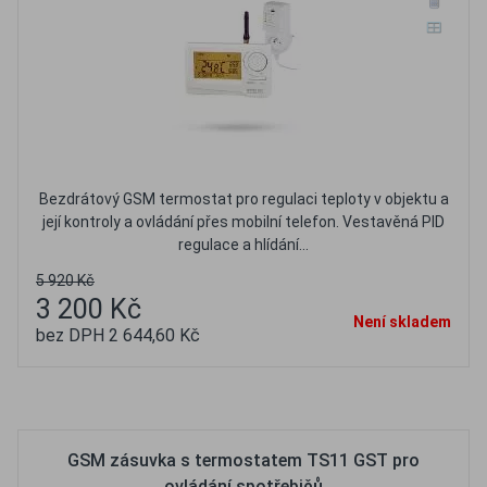
Bezdrátový GSM termostat pro regulaci teploty v objektu a
její kontroly a ovládání přes mobilní telefon. Vestavěná PID
regulace a hlídání...
5 920 Kč
3 200 Kč
Není skladem
bez DPH 2 644,60 Kč
Oblíbené
Porovnat
GSM zásuvka s termostatem TS11 GST pro
ovládání spotřebičů