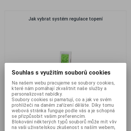
Oblíbené
Porovnat
Jak vybrat systém regulace topení
Souhlas s využitím souborů cookies
Na našem webu pracujeme se soubory cookies,
které nám pomáhají zkvalitnit naše služby a
personalizovat nabídky.
Soubory cookies si pamatují, co a jak ve svém
prohlížeči na daném zařízení děláte. Díky tomu
Jak postupovat při krádeži osobních věcí a které kroky
webová stránka funguje podle vás a je schopná
provést nejdříve, abyste zamezili dalším případným
se přizpůsobit vašim preferencím.
škodám při zneužití odcizených věcí. Zablokování...
Blokování některých typů souborů může mít vliv
na vaši uživatelskou zkušenost s naším webem,