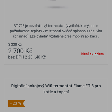
BT725 je bezdrátový termostat (vysílač), který podle
požadované teploty v místnosti ovládá spínanou zásuvku
(přijímač). Lze ovládat vzdáleně přes mobilní aplikaci...
3 330 Kč
2 700 Kč
Není skladem
bez DPH 2 231,40 Kč
Oblíbené
Porovnat
Digitální pokojový Wifi termostat Flame FT-3 pro
kotle a topení
- 23 %