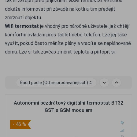
tak si zatopit před příjezdem. GSM termostat většinou
dokáže informovat při závadě na kotli a tím předejít
zmrznutí objektu.
Wifi termostat
je vhodný pro náročné uživatele, jež chtějí
komfortní ovládání přes tablet nebo telefon. Lze jej také
využít, pokud často měníte plány a vracíte se neplánovaně
domu. Lze si tak zavčas změnit teplotu a přitopit si.
Řadit podle:
(Od nejprodávanějších)
Autonomní bezdrátový digitální termostat BT32
GST s GSM modulem
- 46 %