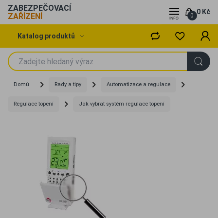
ZABEZPEČOVACÍ
0 Kč
ZAŘÍZENÍ
0
Katalog produktů
Domů
Rady a tipy
Automatizace a regulace
Regulace topení
Jak vybrat systém regulace topení