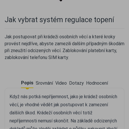
Jak vybrat systém regulace topení
Jak postupovat při krádeži osobních věcí a které kroky
provést nejdříve, abyste zamezili dalším případným škodám
při zneužití odcizených věcí. Zablokování platební karty,
zablokování telefonu SIM karty.
Popis
Srovnání
Video
Dotazy
Hodnocení
Když nás potká nepříjemnost, jako je krádež osobních
věcí, je vhodné vědět jak postupovat k zamezení
dalších škod. Krádeží osobních věcí totiž
nepříjemnosti nemusí skončit. Na základě odcizených
dokladů může zloděj zažádat o půjčku, nakoupit zboží