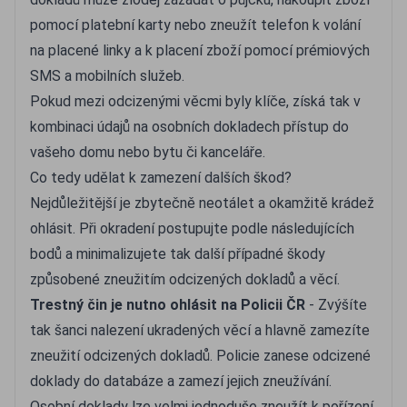
pomocí platební karty nebo zneužít telefon k volání
na placené linky a k placení zboží pomocí prémiových
SMS a mobilních služeb.
Pokud mezi odcizenými věcmi byly klíče, získá tak v
kombinaci údajů na osobních dokladech přístup do
vašeho domu nebo bytu či kanceláře.
Co tedy udělat k zamezení dalších škod?
Nejdůležitější je zbytečně neotálet a okamžitě krádež
ohlásit. Při okradení postupujte podle následujících
bodů a minimalizujete tak další případné škody
způsobené zneužitím odcizených dokladů a věcí.
Trestný čin je nutno ohlásit na Policii ČR
- Zvýšíte
tak šanci nalezení ukradených věcí a hlavně zamezíte
zneužití odcizených dokladů. Policie zanese odcizené
doklady do databáze a zamezí jejich zneužívání.
Osobní doklady lze velmi jednoduše zneužít k pořízení