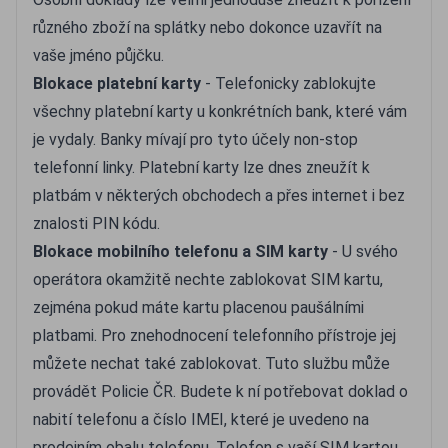
různého zboží na splátky nebo dokonce uzavřít na
vaše jméno půjčku.
Blokace platební karty
- Telefonicky zablokujte
všechny platební karty u konkrétních bank, které vám
je vydaly. Banky mívají pro tyto účely non-stop
telefonní linky. Platební karty lze dnes zneužít k
platbám v některých obchodech a přes internet i bez
znalosti PIN kódu.
Blokace mobilního telefonu a SIM karty
- U svého
operátora okamžitě nechte zablokovat SIM kartu,
zejména pokud máte kartu placenou paušálními
platbami. Pro znehodnocení telefonního přístroje jej
můžete nechat také zablokovat. Tuto službu může
provádět Policie ČR. Budete k ní potřebovat doklad o
nabití telefonu a číslo IMEI, které je uvedeno na
prodejním obalu telefonu. Telefon s vaší SIM kartou