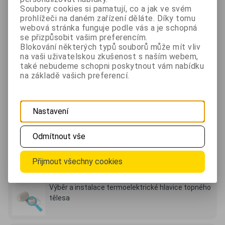
Soubory cookies si pamatují, co a jak ve svém
Klíče od bytu
- Okamžitě nechte vyměnit všechny
prohlížeči na daném zařízení děláte. Díky tomu
zámky, od kterých vám byly odcizeny klíče. Zloděj si
webová stránka funguje podle vás a je schopná
se přizpůsobit vašim preferencím.
dnes velmi jednoduše dokáže zjistit podle jména a
Blokování některých typů souborů může mít vliv
dokladů kde bydlíte a kde pracujete. Je možné, že
na vaši uživatelskou zkušenost s naším webem,
také nebudeme schopni poskytnout vám nabídku
krádež nebyla zaměřena na peníze a doklady ale na
na základě vašich preferencí.
získání přístupu k vašemu majetku.
Nastavení
Další informace naleznete také v...
Odmítnout vše
Výběr vhodného místa pro regulační termostat
Přijmout všechny cookies
Výběr a instalace termoelektrické hlavice topného
tělesa