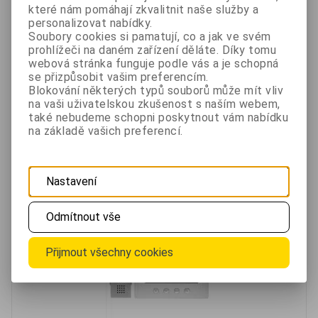
barevný displej s integrovanou pamětí,16 vyzváněcích
které nám pomáhají zkvalitnit naše služby a
melodií, 5 dotykovými a 4 mechanickými...
personalizovat nabídky.
Soubory cookies si pamatují, co a jak ve svém
prohlížeči na daném zařízení děláte. Díky tomu
4 290 Kč
webová stránka funguje podle vás a je schopná
Není skladem
bez DPH 3 545,50 Kč
se přizpůsobit vašim preferencím.
Blokování některých typů souborů může mít vliv
na vaši uživatelskou zkušenost s naším webem,
Oblíbené
Porovnat
také nebudeme schopni poskytnout vám nabídku
na základě vašich preferencí.
Sada videotelefonu EMOS H2050
Nastavení
Odmítnout vše
Přijmout všechny cookies