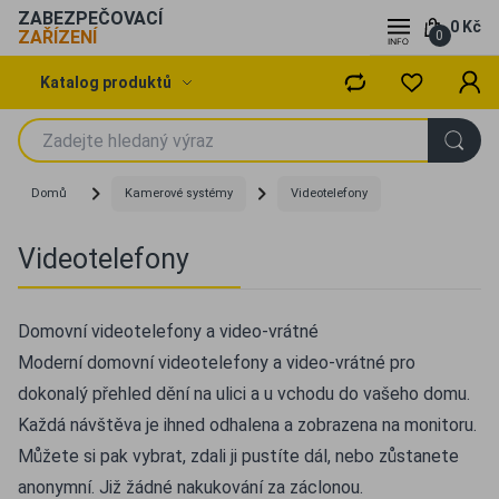
ZABEZPEČOVACÍ
0 Kč
ZAŘÍZENÍ
0
Katalog produktů
Domů
Kamerové systémy
Videotelefony
Videotelefony
Domovní videotelefony a video-vrátné
Moderní domovní videotelefony a video-vrátné pro
dokonalý přehled dění na ulici a u vchodu do vašeho domu.
Každá návštěva je ihned odhalena a zobrazena na monitoru.
Můžete si pak vybrat, zdali ji pustíte dál, nebo zůstanete
anonymní. Již žádné nakukování za záclonou.