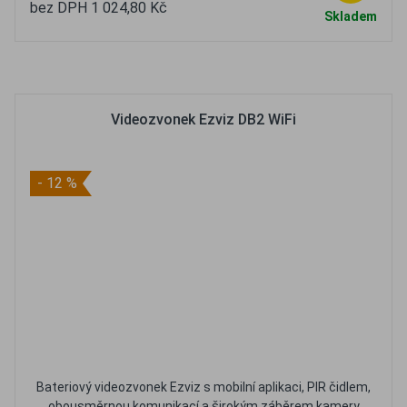
bez DPH 1 024,80 Kč
Skladem
Oblíbené
Porovnat
Videozvonek Ezviz DB2 WiFi
- 12 %
Bateriový videozvonek Ezviz s mobilní aplikaci, PIR čidlem,
obousměrnou komunikací a širokým záběrem kamery