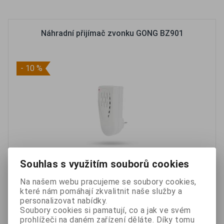
Oblíbené
Porovnat
Náhradní přijímač zvonku GONG BZ901
- 10 %
Souhlas s využitím souborů cookies
Náhradní přijímač se SAMOUČENÍM kódů a vyspělou
Na našem webu pracujeme se soubory cookies,
které nám pomáhají zkvalitnit naše služby a
technologií OBOUSMĚRNÉHO přenosu signálu.
personalizovat nabídky.
650 Kč
Soubory cookies si pamatují, co a jak ve svém
prohlížeči na daném zařízení děláte. Díky tomu