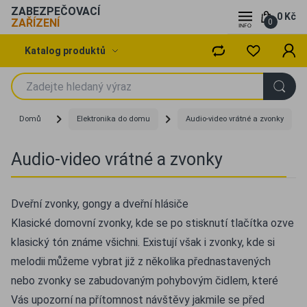
ZABEZPEČOVACÍ
0 Kč
ZAŘÍZENÍ
0
Katalog produktů
Domů
Elektronika do domu
Audio-video vrátné a zvonky
Audio-video vrátné a zvonky
Dveřní zvonky, gongy a dveřní hlásiče
Klasické domovní zvonky, kde se po stisknutí tlačítka ozve
klasický tón známe všichni. Existují však i zvonky, kde si
melodii můžeme vybrat již z několika přednastavených
nebo zvonky se zabudovaným pohybovým čidlem, které
Vás upozorní na přítomnost návštěvy jakmile se před