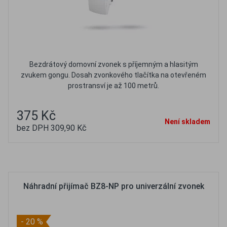
Bezdrátový domovní zvonek s příjemným a hlasitým
zvukem gongu. Dosah zvonkového tlačítka na otevřeném
prostransví je až 100 metrů.
375 Kč
Není skladem
bez DPH 309,90 Kč
Oblíbené
Porovnat
Náhradní přijímač BZ8-NP pro univerzální zvonek
- 20 %