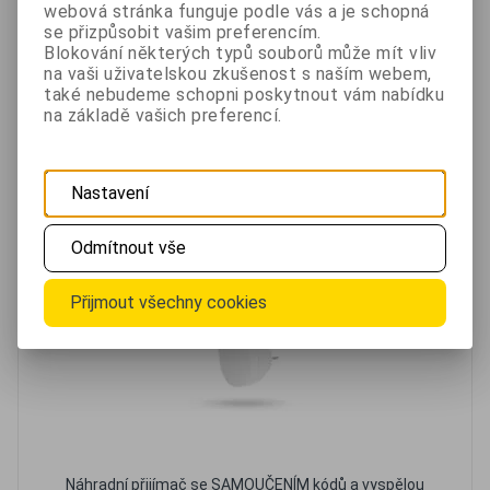
585 Kč
webová stránka funguje podle vás a je schopná
bez DPH 483,50 Kč
se přizpůsobit vašim preferencím.
Skladem
Blokování některých typů souborů může mít vliv
na vaši uživatelskou zkušenost s naším webem,
také nebudeme schopni poskytnout vám nabídku
Oblíbené
Porovnat
na základě vašich preferencí.
Náhradní přijímač zvonku siréna BZ902
Nastavení
- 20 %
Odmítnout vše
Přijmout všechny cookies
Náhradní přijímač se SAMOUČENÍM kódů a vyspělou