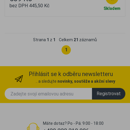
bez DPH 445,50 Kč
Skladem
Oblíbené
Porovnat
Strana
1
z
1
Celkem
21
záznamů
1
Přihlásit se k odběru newsletteru
.. a sledujte
novinky, soutěže a akční slevy
Registrovat
Máte dotaz? Po - Pá: 9:00 - 18:00