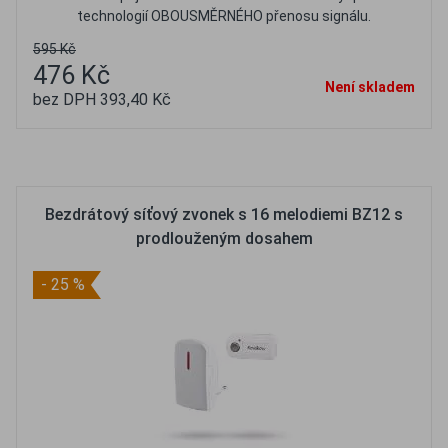
technologií OBOUSMĚRNÉHO přenosu signálu.
595 Kč
476 Kč
Není skladem
bez DPH 393,40 Kč
Oblíbené
Porovnat
Bezdrátový síťový zvonek s 16 melodiemi BZ12 s
prodlouženým dosahem
- 25 %