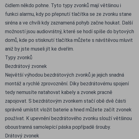
čidlem někdo pohne. Tyto typy zvonků mají většinou i
funkci alarmu, kdy po přepnutí tlačítka se ze zvonku stane
siréna a ve chvíli kdy zaznamená pohyb začne houkat. Další
možností jsou audiovrátný, které se hodí spíše do bytových
domů, kde po stisknutí tlačítka můžete s návštěvou mluvit
aniž by jste museli jít ke dveřím.
Typy zvonků
Bezdrátový zvonek
Největší výhodou bezdrátových zvonků je jejich snadná
montáž a rychlé zprovoznění. Díky bezdrátovému spojení
tedy nemusíte natahovat kabely a zvonek pracně
zapojovat. S bezdrátovým zvonkem stačí obě dvě části
správně umístit vložit baterie a hned můžete začít zvonek
používat. K upevnění bezdrátového zvonku slouží většinou
oboustranná samolepící páska popřípadě šrouby.
Drátový zvonek