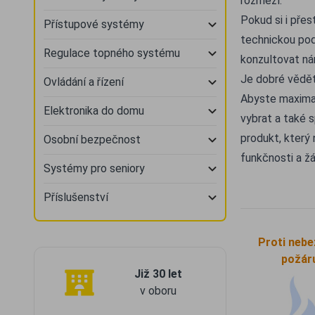
rozmezí.
Pokud si i přes
Přístupové systémy
technickou pod
Regulace topného systému
konzultovat ná
Je dobré vědě
Ovládání a řízení
Abyste maximal
Elektronika do domu
vybrat a také 
produkt, který
Osobní bezpečnost
funkčnosti a ž
Systémy pro seniory
Příslušenství
Proti nebe
požár
Již 30 let
v oboru