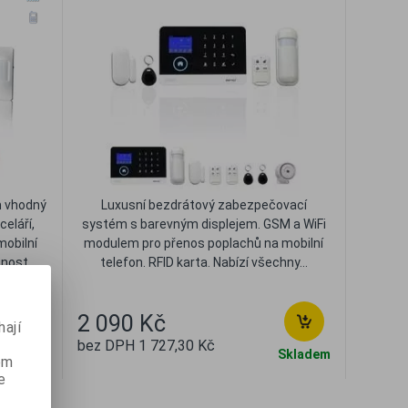
 vhodný
Luxusní bezdrátový zabezpečovací
eláří,
systém s barevným displejem. GSM a WiFi
mobilní
modulem pro přenos poplachů na mobilní
nost...
telefon. RFID karta. Nabízí všechny...
2 090 Kč
ají
bez DPH 1 727,30 Kč
Skladem
Skladem
ém
e
t
Oblíbené
Porovnat