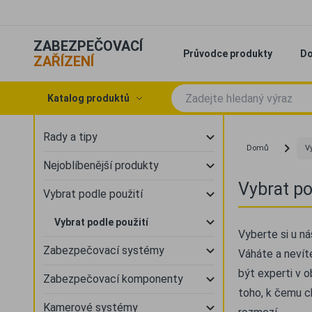
ZABEZPEČOVACÍ
Průvodce produkty
Do
ZAŘÍZENÍ
Katalog produktů
Rady a tipy
Domů
Vy
Nejoblíbenější produkty
Vybrat po
Vybrat podle použití
Vybrat podle použití
Vyberte si u ná
Zabezpečovací systémy
Váháte a nevít
být experti v o
Zabezpečovací komponenty
toho, k čemu c
Kamerové systémy