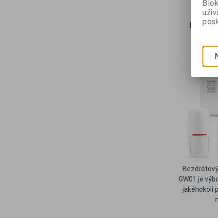
Blok
uži
posk
Bezdrát
Ben
Bezdrátový
GW01 je výb
jakéhokoli 