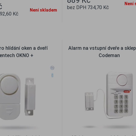
889 Kč
Není 
č
bez DPH 734,70 Kč
Není skladem
92,60 Kč
Oblíbené
Porovna
líbené
Porovnat
o hlídání oken a dveří
Alarm na vstupní dveře a sklep
entech OKNO +
Codeman