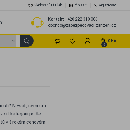
Sledování zásilek
Přihlásit
Registrovat
Kontakt
+420 222 310 006
zy
obchod@zabezpecovaci-zarizeni.cz
0 Kč
0
nosti? Nevadí, nemusíte
volit kategorii podle
ktů v širokém cenovém