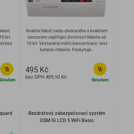
hlásič
Kvalitní hlásič oxidu uhelnatého s kvalitním
10 let.
senzorem zajišťující životnost hlásiče až
ení bez
10 let. Vestavěný měřič koncentrace, test
.
baterie i hlásiče. Poskytuje...
495 Kč
bez DPH 409,10 Kč
Skladem
Skladem
t
Oblíbené
Porovnat
iquard
Bezdrátový zabezpečovací systém
GSM IG LCD 5 WiFi Basic