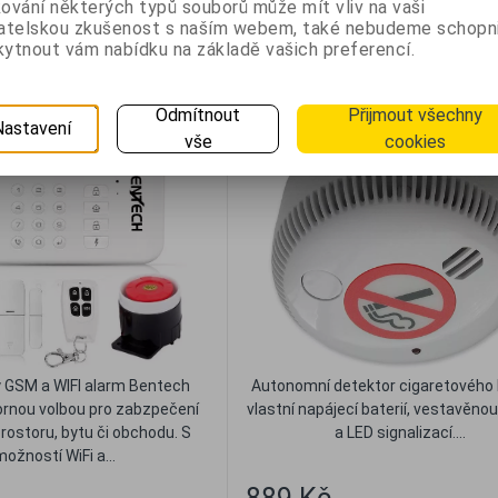
ování některých typů souborů může mít vliv na vaši
vatelskou zkušenost s naším webem, také nebudeme schopn
ytnout vám nabídku na základě vašich preferencí.
ový GSM a WIFI alarm
Autonomní detektor cigaret
tech GW01 Basic
kouře VAR-TEC CDA-70
Odmítnout
Přijmout všechny
Nastavení
vše
cookies
 GSM a WIFI alarm Bentech
Autonomní detektor cigaretového 
ornou volbou pro zabzpečení
vlastní napájecí baterií, vestavěno
prostoru, bytu či obchodu. S
a LED signalizací....
možností WiFi a...