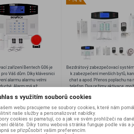
- 14 %
cí zařízení Bentech G06 je
Bezdrátový zabezpečovací systém
m pro Váš dům. Díky klávesnici
k zabezpečení menších bytů, kanc
vení alarmu alarmu velmi
chat a apod. Přenos poplachu na 
duché. Alarm má až...
telefon. Dva režimy aktivace, mož
hlas s využitím souborů cookies
1 730 Kč
č
1 490 Kč
našem webu pracujeme se soubory cookies, které nám pomáh
litnit naše služby a personalizovat nabídky.
44,60 Kč
bez DPH 1 231,40 Kč
Skladem
ory cookies si pamatují, co a jak ve svém prohlížeči na dan
zení děláte. Díky tomu webová stránka funguje podle vás a j
pná se přizpůsobit vašim preferencím.
líbené
Porovnat
Oblíbené
Porovna