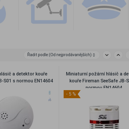
Řadit podle:
(Od nejprodávanějších)
hlásič a detektor kouře
Miniaturní požární hlásič a d
B-S01 s normou EN14604
kouře Fireman SeeSafe JB-S
normou EN14604
- 5 %