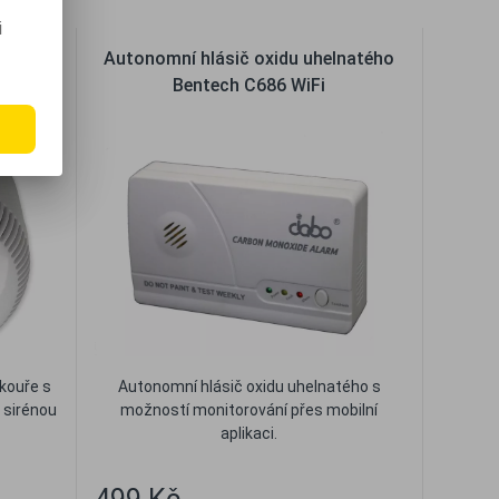
i
ového
Autonomní hlásič oxidu uhelnatého
7
Bentech C686 WiFi
kouře s
Autonomní hlásič oxidu uhelnatého s
u sirénou
možností monitorování přes mobilní
aplikaci.