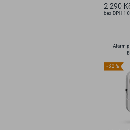
2 290 K
bez DPH 1 8
Ob
Alarm pr
B
- 20 %