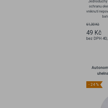
Jednoduchý a
ochranu oken
vniknutí nepo
bat
61,30 Kč
49 Kč
bez DPH 40,
Ob
Autonomn
uheln
- 24 %