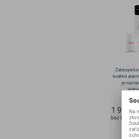
Zabezpečova
kvalitní alar
je nasta
jedno
Sou
1 990 K
Na 
zkva
bez DPH 1 6
Soub
zaří
scho
Ob