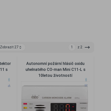
Zobrazit 27
1
z 2
etektor
Autonomní požární hlásič oxidu
11 s
uhelnatého CO-man Mini C11-L s
10letou životností