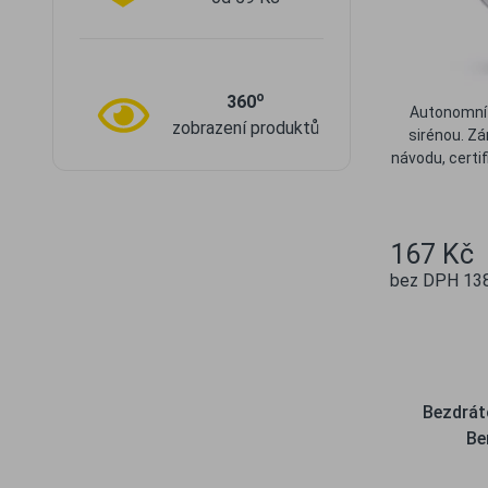
o
360
Autonomní 
zobrazení produktů
sirénou. Zá
návodu, certi
167 Kč
bez DPH 13
Ob
Bezdrát
Be