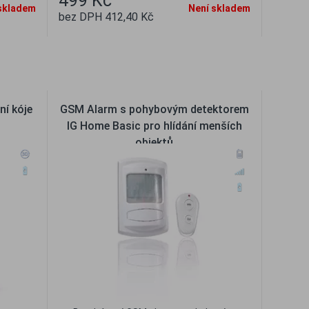
499 Kč
skladem
Není skladem
bez DPH 412,40 Kč
t
Oblíbené
Porovnat
ní kóje
GSM Alarm s pohybovým detektorem
IG Home Basic pro hlídání menších
objektů