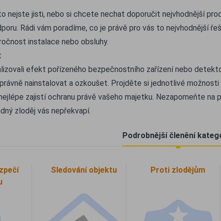
to nejste jisti, nebo si chcete nechat doporučit nejvhodnější pro
poru. Rádi vám poradíme, co je právě pro vás to nejvhodnější ře
ročnost instalace nebo obsluhy.
t
izovali efekt pořízeného bezpečnostního zařízení nebo detektor
správně nainstalovat a ozkoušet. Projděte si jednotlivé možnosti
 nejlépe zajistí ochranu právě vašeho majetku. Nezapomeňte na p
ádný zloděj vás nepřekvapí.
Podrobnější členění kateg
zpečí
Sledování objektu
Proti zlodějům
u