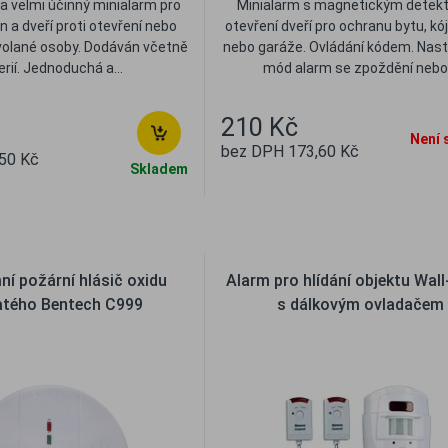
 velmi účinný minialarm pro
Minialarm s magnetickým detek
 a dveří proti otevření nebo
otevření dveří pro ochranu bytu, kój
volané osoby. Dodáván včetně
nebo garáže. Ovládání kódem. Nast
erií. Jednoduchá a...
mód alarm se zpoždění nebo.
210 Kč
Není 
bez DPH 173,60 Kč
50 Kč
Skladem
Oblíbené
Porovna
líbené
Porovnat
í požární hlásič oxidu
Alarm pro hlídání objektu Wal
atého Bentech C999
s dálkovým ovladačem