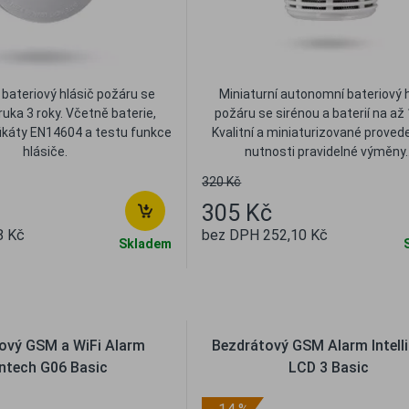
bateriový hlásič požáru se
Miniaturní autonomní bateriový 
ruka 3 roky. Včetně baterie,
požáru se sirénou a baterií na až 
fikáty EN14604 a testu funkce
Kvalitní a miniaturizované proved
hlásiče.
nutnosti pravidelné výměny..
320 Kč
305 Kč
8 Kč
bez DPH 252,10 Kč
Skladem
líbené
Porovnat
Oblíbené
Porovna
ový GSM a WiFi Alarm
Bezdrátový GSM Alarm Intell
ntech G06 Basic
LCD 3 Basic