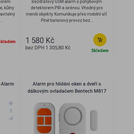
torem
Bezdrátový GSM alarm s pohybovým
e, kůlny
detektorem PIR a sirénou. Vhodný pro
avitelný
menší objekty. Komunikuje přes mobilní síť.
..
Plně bateriový provoz bez...
1 580 Kč
skladem
bez DPH 1 305,80 Kč
Skladem
t
Oblíbené
Porovnat
l-Alarm
Alarm pro hlídání oken a dveří s
dálkovým ovladačem Bentech M817