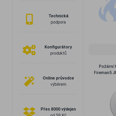
Technická
podpora
Konfigurátory
produktů
Požární 
Fireman5 J
Online průvodce
výběrem
Přes 8000 výdejen
od 59 Kč