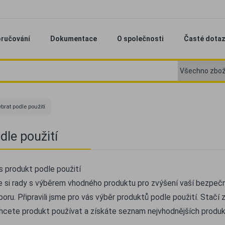
ručování
Dokumentace
O společnosti
Časté dota
brat podle použití
dle použití
s produkt podle použití
e si rady s výběrem vhodného produktu pro zvýšení vaší bezpeč
boru. Připravili jsme pro vás výběr produktů podle použití. Stačí z
hcete produkt používat a získáte seznam nejvhodnějších produ