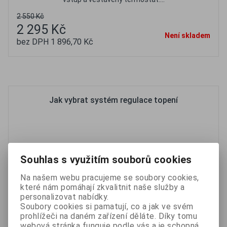
2 550 Kč
2 295 Kč
Není skladem
bez DPH 1 896,70 Kč
Oblíbené
Porovnat
Jak vybrat systém regulace topení
Souhlas s využitím souborů cookies
Na našem webu pracujeme se soubory cookies,
které nám pomáhají zkvalitnit naše služby a
personalizovat nabídky.
Soubory cookies si pamatují, co a jak ve svém
prohlížeči na daném zařízení děláte. Díky tomu
webová stránka funguje podle vás a je schopná