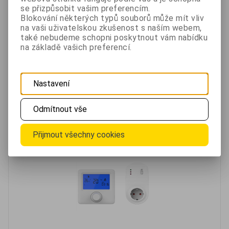
se přizpůsobit vašim preferencím.
Blokování některých typů souborů může mít vliv
Jak postupovat při krádeži osobních věcí a které kroky
na vaši uživatelskou zkušenost s naším webem,
provést nejdříve, abyste zamezili dalším případným
také nebudeme schopni poskytnout vám nabídku
škodám při zneužití odcizených věcí. Zablokování...
na základě vašich preferencí.
Oblíbené
Porovnat
Nastavení
Bezdrátový termostat se zásuvkou Flame RF-P
Odmítnout vše
Přijmout všechny cookies