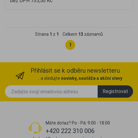
bez DPH 735,50 Kč
Oblíbené
Porovnat
Strana
1
z
1
Celkem
13
záznamů
1
Přihlásit se k odběru newsletteru
.. a sledujte
novinky, soutěže a akční slevy
Registrovat
Máte dotaz? Po - Pá: 9:00 - 18:00
+420 222 310 006