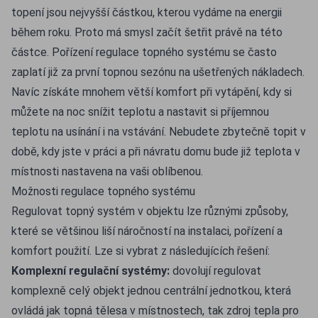
topení jsou nejvyšší částkou, kterou vydáme na energii
během roku. Proto má smysl začít šetřit právě na této
částce. Pořízení regulace topného systému se často
zaplatí již za první topnou sezónu na ušetřených nákladech.
Navíc získáte mnohem větší komfort při vytápění, kdy si
můžete na noc snížit teplotu a nastavit si příjemnou
teplotu na usínání i na vstávání. Nebudete zbytečně topit v
době, kdy jste v práci a při návratu domu bude již teplota v
místnosti nastavena na vaši oblíbenou.
Možnosti regulace topného systému
Regulovat topný systém v objektu lze různými způsoby,
které se většinou liší náročností na instalaci, pořízení a
komfort použití. Lze si vybrat z následujících řešení:
Komplexní regulační systémy:
dovolují regulovat
komplexně celý objekt jednou centrální jednotkou, která
ovládá jak topná tělesa v místnostech, tak zdroj tepla pro