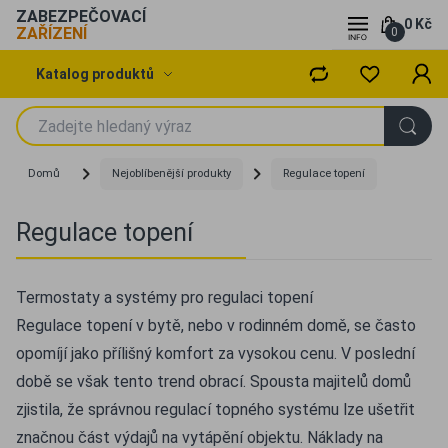
ZABEZPEČOVACÍ
0 Kč
ZAŘÍZENÍ
0
Katalog produktů
Domů
Nejoblíbenější produkty
Regulace topení
Regulace topení
Termostaty a systémy pro regulaci topení
Regulace topení v bytě, nebo v rodinném domě, se často
opomíjí jako přílišný komfort za vysokou cenu. V poslední
době se však tento trend obrací. Spousta majitelů domů
zjistila, že správnou regulací topného systému lze ušetřit
značnou část výdajů na vytápění objektu. Náklady na