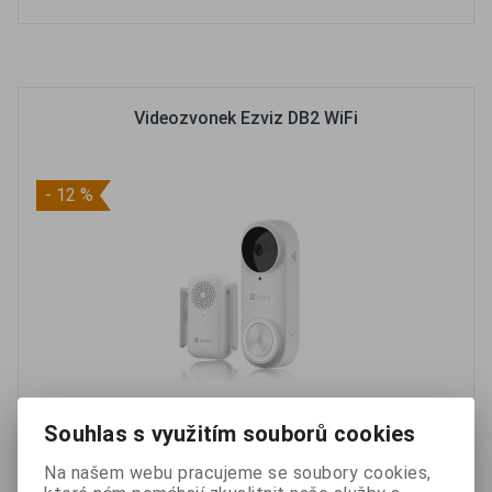
Oblíbené
Porovnat
Videozvonek Ezviz DB2 WiFi
- 12 %
Souhlas s využitím souborů cookies
Bateriový videozvonek Ezviz s mobilní aplikaci, PIR čidlem,
obousměrnou komunikací a širokým záběrem kamery
Na našem webu pracujeme se soubory cookies,
176°....