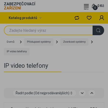
ZABEZPEČOVACÍ
0 Kč
ZAŘÍZENÍ
0
Katalog produktů
Domů
Přístupové systémy
Zvonkové systémy
IP video telefony
IP video telefony
Řadit podle:
(Od nejprodávanějších)