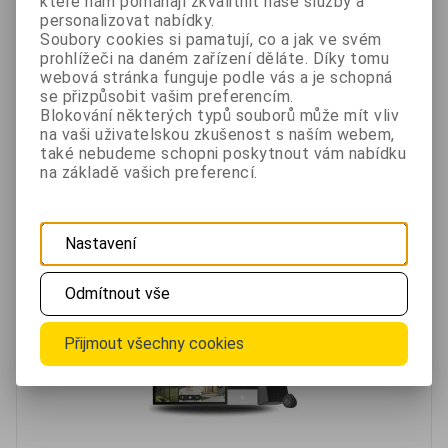
které nám pomáhají zkvalitnit naše služby a
personalizovat nabídky.
3 400 Kč
Soubory cookies si pamatují, co a jak ve svém
2 981,60 Kč
prohlížeči na daném zařízení děláte. Díky tomu
Není skladem
webová stránka funguje podle vás a je schopná
bez DPH 2 464,10 Kč
se přizpůsobit vašim preferencím.
Blokování některých typů souborů může mít vliv
na vaši uživatelskou zkušenost s naším webem,
Oblíbené
Porovnat
také nebudeme schopni poskytnout vám nabídku
na základě vašich preferencí.
Videotelefon s Wi-Fi Ezviz EP7
Nastavení
Odmítnout vše
Přijmout všechny cookies