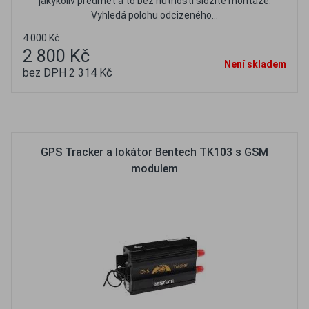
jakýkoliv předmět a to bez nutnosti složité montáže.
Vyhledá polohu odcizeného...
4 000 Kč
2 800 Kč
Není skladem
bez DPH 2 314 Kč
Oblíbené
Porovnat
GPS Tracker a lokátor Bentech TK103 s GSM
modulem