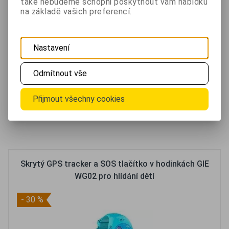
také nebudeme schopni poskytnout vám nabídku
na základě vašich preferencí.
GSM Tracker & SOS komunikátor můžete použít jako
Nastavení
ochranu vašich dětí nebo starších osob. Zařízení nabízí
obousměrnou komunikaci (hands-free).
Odmítnout vše
1 190 Kč
Přijmout všechny cookies
Není skladem
bez DPH 983,50 Kč
Oblíbené
Porovnat
Skrytý GPS tracker a SOS tlačítko v hodinkách GIE
WG02 pro hlídání dětí
- 30 %