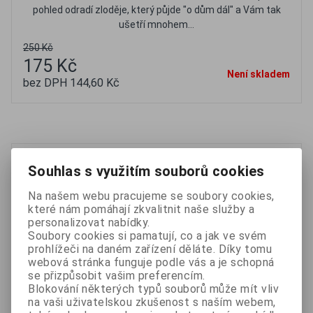
pohled odradí zloděje, který půjde "o dům dál" a Vám tak
ušetří mnohem...
250 Kč
175 Kč
Není skladem
bez DPH 144,60 Kč
Oblíbené
Porovnat
GSM Tracker a SOS komunikátor s GPS lokalizací
Souhlas s využitím souborů cookies
ReachFar RTT-16
Na našem webu pracujeme se soubory cookies,
které nám pomáhají zkvalitnit naše služby a
personalizovat nabídky.
Soubory cookies si pamatují, co a jak ve svém
prohlížeči na daném zařízení děláte. Díky tomu
webová stránka funguje podle vás a je schopná
se přizpůsobit vašim preferencím.
Blokování některých typů souborů může mít vliv
na vaši uživatelskou zkušenost s naším webem,