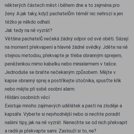
některých částech měst i během dne a to zejména pro
ženy. A jak taky, když pachatelům téměř nic nehrozí a jen
těžko je někdo odhalí.
Jak tedy na ně vyzrát?
Většina pachatelů nečeká žádný odpor od své oběti. Sázejí
na moment překvapení a hlavně žádné svědky. Jděte na ně
stejnou metodou, překvapte je třeba obranným sprejem,
peněženkou mimo kabelku nebo minialarmem v tašce.
Jednoduše se braňte nečekaným způsobem. Mějte v
kapse obranný sprej a postříkejte útočníka, spusťte křik
nebo mějte při sobě osobní alarm.
Hlídání osobních věcí
Existuje mnoho zajímavých udělátek a pastí na zloděje a
kapsáře. Vyberte si nejvhodnější nebo si nechte poradit
našimi tipy, jak na ně vyzrát. Nenechte se od nich překvapit
a radši je překvapte sami. Zaslouží si to, ne?