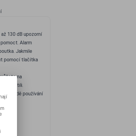
í
i až 130 dB upozorní
te pomoct. Alarm
poutka. Jakmile
ut pomocí tlačítka
 můžete na
 neztratili.
. V případě používání
ají
ém
e
i