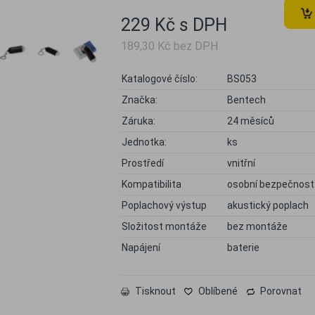
229 Kč s DPH
189,30 Kč bez DPH
Katalogové číslo:
BS053
Značka:
Bentech
Záruka:
24 měsíců
Jednotka:
ks
Prostředí
vnitřní
Kompatibilita
osobní bezpečnost
Poplachový výstup
akustický poplach
Složitost montáže
bez montáže
Napájení
baterie
Tisknout
Oblíbené
Porovnat