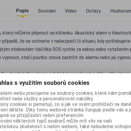
Popis
Srovnání
Video
Dotazy
Hodnocen
, který můžete připnout na klíčenku. Akustický alarm o hlasitost
 v případě, že se ocitnete v nebezpečí či situaci, kdy potřebuje
itým stisknutém tlačítka SOS rychle za sebou nebo vytažením 
 vypnout, stačí poutko znova zastrčit do alarmu nebo jej vypno
ho akustického alarmu nabízí také možnost svítilny, díky které
zornit i vizuálně nebo si jen posvítit na cestu ve tmě, abyste se
hlas s využitím souborů cookies
erie se nabíjí 2 hodiny a vydrží až 2 roky v pohotovostním režimu
našem webu pracujeme se soubory cookies, které nám pomáh
svítilny se samozřejmě doba výrazně zkracuje.
litnit naše služby a personalizovat nabídky.
ory cookies si pamatují, co a jak ve svém prohlížeči na dan
použití
zení děláte. Díky tomu webová stránka funguje podle vás a j
brana před útočníkem
pná se přizpůsobit vašim preferencím.
ování některých typů souborů může mít vliv na vaši
brana před psem
vatelskou zkušenost s naším webem, také nebudeme schopn