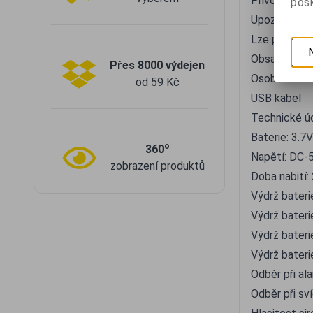
Přivolání po
posk
Upozornění o
Lze použít i 
Obsah balen
Přes 8000 výdejen
Osobní Alar
od 59 Kč
USB kabel
Technické ú
Baterie: 3.7
o
360
Napětí: DC-
zobrazení produktů
Doba nabití:
Výdrž bateri
Výdrž baterie
Výdrž baterie
Výdrž baterie
Odběr při al
Odběr při sv