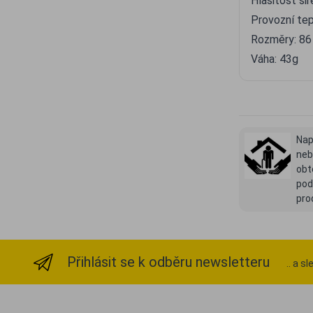
Hlasitost si
Provozní tep
Rozměry: 86
Váha: 43g
Nap
neb
obt
po
pro
Přihlásit se k odběru newsletteru
.. a s