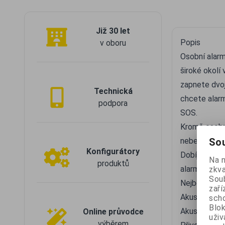
Již 30 let
Popis
v oboru
Osobní alarm
široké okolí
zapnete dvoj
Technická
chcete alarm
podpora
SOS.
Kromě osobní
nebezpečí upo
Sou
Konfigurátory
Dobíjecí bat
Na 
produktů
alarmu nebo 
zkva
Soub
Nejběžnější 
zaří
Akustická o
scho
Blok
Akustická o
Online průvodce
uži
výběrem