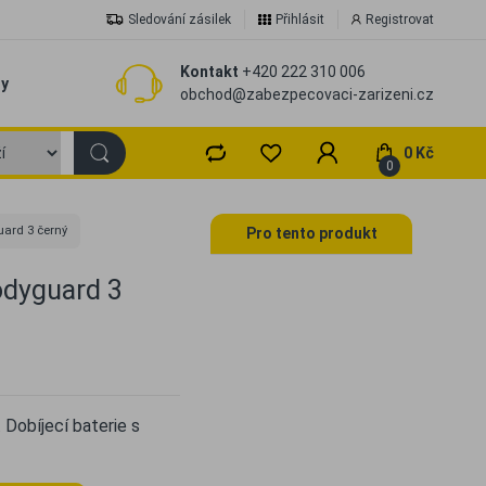
Sledování zásilek
Přihlásit
Registrovat
Kontakt
+420 222 310 006
zy
obchod@zabezpecovaci-zarizeni.cz
0 Kč
0
ard 3 černý
Pro tento produkt
odyguard 3
 Dobíjecí baterie s