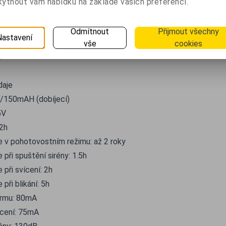
moci při zdravotních potížích
ytnout vám nabídku na základě vašich preferencí.
kolí na nebezpečí (vytváření svědků)Oso
jako svítilnu ve tmě
Odmítnout
Přijmout všechny
Nastavení
í
vše
cookies
m
daje
V/150mAH (dobíjecí)
5V
 2h
e v pohotovostním režimu: až 2 roky
 při spuštění sirény: 1.5h
 při svícení: 2h
 při blikání: 5h
armu: 80mA
ícení: 75mA