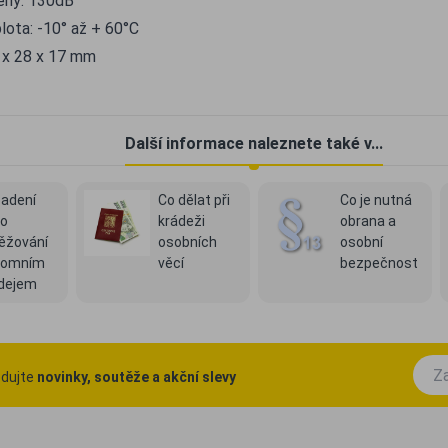
rény: 130dB
lota: -10° až + 60°C
 x 28 x 17 mm
Další informace naleznete také v...
adení
Co dělat při
Co je nutná
o
krádeži
obrana a
ěžování
osobních
osobní
domním
věcí
bezpečnost
dejem
ledujte
novinky, soutěže a akční slevy