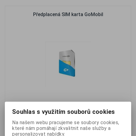
Předplacená SIM karta GoMobil
Předplacenou SIM kartu GoMobil doporučujeme všem
zákazníkům, kteří si u nás chtějí zakoupit GSM alarm,
Souhlas s využitím souborů cookies
fotopast nebo lokátor.
Na našem webu pracujeme se soubory cookies,
které nám pomáhají zkvalitnit naše služby a
personalizovat nabídky.