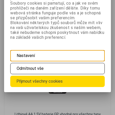
100 Kč
Soubory cookies si pamatují, co a jak ve svém
bez DPH 82,60 Kč
prohlížeči na daném zařízení děláte. Díky tomu
Skladem
webová stránka funguje podle vás a je schopná
se přizpůsobit vašim preferencím.
Blokování některých typů souborů může mít vliv
Oblíbené
Porovnat
na vaši uživatelskou zkušenost s naším webem,
také nebudeme schopni poskytnout vám nabídku
na základě vašich preferencí.
Baterie GP Lithium AA FR6, 1.5V - 4ks
Nastavení
Odmítnout vše
Přijmout všechny cookies
Lithiové AA 1,5V baterie GP, vhodné pro všechny typy