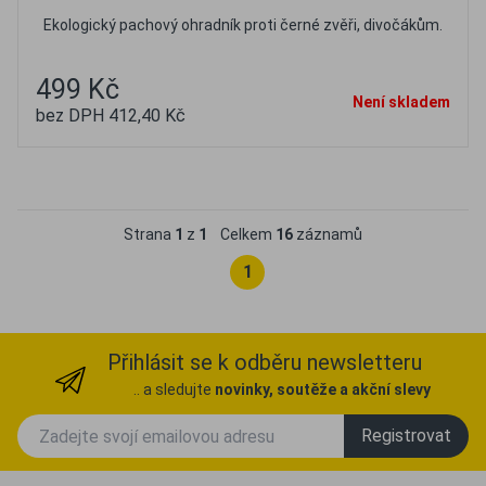
Ekologický pachový ohradník proti černé zvěři, divočákům.
499 Kč
Není skladem
bez DPH 412,40 Kč
Oblíbené
Porovnat
Strana
1
z
1
Celkem
16
záznamů
1
Přihlásit se k odběru newsletteru
.. a sledujte
novinky, soutěže a akční slevy
Registrovat