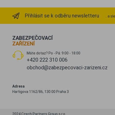
Přihlásit se k odběru newsletteru
.. a s
ZABEZPEČOVACÍ
ZAŘÍZENÍ
Máte dotaz? Po - Pá: 9:00 - 18:00
+420 222 310 006
obchod@zabezpecovaci-zarizeni.cz
Adresa
Hartigova 1162/86, 130 00 Praha 3
2024 Czech Partners Group s.r.o.