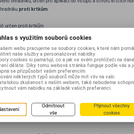
ého ohradníku, určen pro aplikaci do vstupů a otvorů krtčích nor
hradníku
proti krtkům
.
č určen proti krtkům
kace
hlas s využitím souborů cookies
tvor nory, kdy má vstup vertikální směr. Do otvoru zasuňte svit
našem webu pracujeme se soubory cookies, které nám pomáh
centrát pachové látky aplikujte 3x po sobě (na více místech) po
litnit naše služby a personalizovat nabídky.
te zeminou tak, abyste jej neucpali a nezamezili přívod vzduchu.
ory cookies si pamatují, co a jak ve svém prohlížeči na dan
zení děláte. Díky tomu webová stránka funguje podle vás a j
pná se přizpůsobit vašim preferencím.
nosič pachového koncentrátu
ování některých typů souborů může mít vliv na vaši
vatelskou zkušenost s naším webem, také nebudeme schopn
 jiné aplikace ohrádníků, určen pouze pro pachové ohradníky pr
ytnout vám nabídku na základě vašich preferencí.
arametry
Odmítnout
Přijmout všechny
Nastavení
evo
vše
cookies
lka +/-8cm, průměr 2-3cm