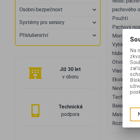
Nosič pachov
Osobní bezpečnost
pachového o
Použití
Systémy pro seniory
Pachový nosi
Příslušenství
Montáž/Apli
Sou
Vyhledejte o
Na 
hluboko. Kon
zkva
Otvor přihrň
Soub
zaří
Již 30 let
Vlastnosti
scho
v oboru
Ekologický 
Blok
uži
Nevhodný pro
posk
Technické p
Balení: 10ks
Technická
podpora
Materiál: dř
Rozměry: dé