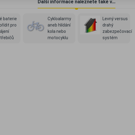
Další informace naleznete také v...
é baterie
Cykloalarmy
Levný versus
ořídit pro
aneb hlídání
drahý
ájení
kola nebo
zabezpečovací
třebičů
motocyklu
systém