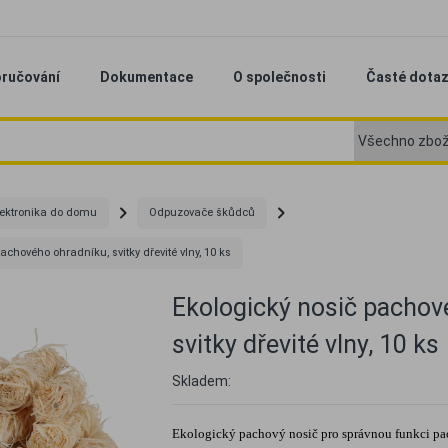
ručování
Dokumentace
O společnosti
Časté dota
lektronika do domu
Odpuzovače škůdců
achového ohradníku, svitky dřevité vlny, 10 ks
Ekologický nosič pachov
svitky dřevité vlny, 10 ks
Skladem:
Ekologický pachový nosič pro správnou funkci pa