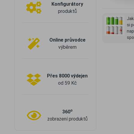
Konfigurátory
produktů
Jak
si p
nap
spo
Online průvodce
výběrem
Přes 8000 výdejen
od 59 Kč
o
360
zobrazení produktů