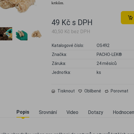
krtkům.
49 Kč s DPH
40,50 Kč bez DPH
Katalogové číslo:
OS492
Značka:
PACHO-LEK®
Záruka:
24 měsíců
Jednotka:
ks
Tisknout
Oblíbené
Porovnat
Popis
Srovnání
Video
Dotazy
Hodnocen