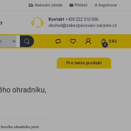
Sledování zásilek
Přihlásit
Registrovat
Kontakt
+420 222 310 006
zy
obchod@zabezpecovaci-zarizeni.cz
0 Kč
0
Pro tento produkt
ého ohradníku,
chového ohradníku proti