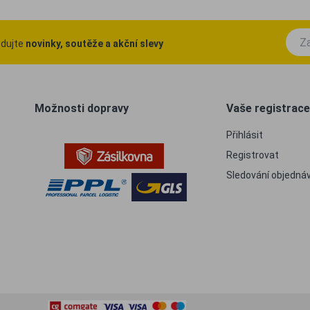
ledujte
novinky, soutěže a akční slevy
Možnosti dopravy
Vaše registrace
Přihlásit
Registrovat
Sledování objedná