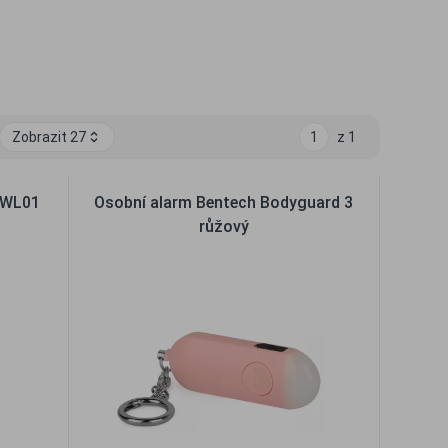
Zobrazit 27
1
z 1
h WL01
Osobní alarm Bentech Bodyguard 3
růžový