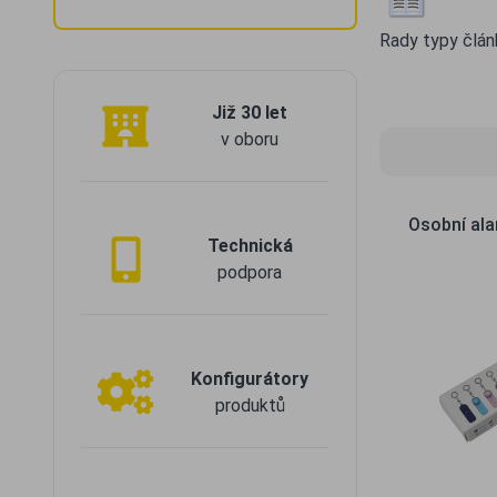
Rady typy člán
Již 30 let
v oboru
Osobní al
Technická
podpora
Konfigurátory
produktů