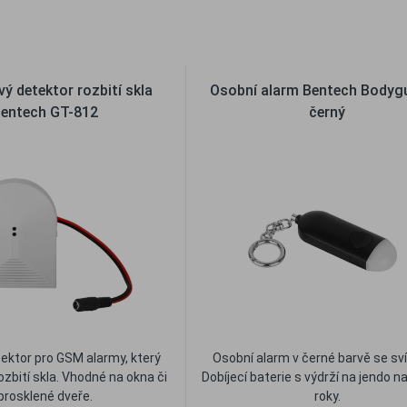
líbené
Porovnat
Oblíbené
Porovna
ý detektor rozbití skla
Osobní alarm Bentech Bodyg
entech GT-812
černý
ektor pro GSM alarmy, který
Osobní alarm v černé barvě se sví
ozbití skla. Vhodné na okna či
Dobíjecí baterie s výdrží na jendo na
prosklené dveře.
roky.