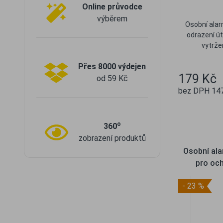
Online průvodce
výběrem
Osobní alar
odrazení út
vytrže
Přes 8000 výdejen
179 Kč
od 59 Kč
bez DPH 147
Ob
o
360
zobrazení produktů
Osobní al
pro oc
- 23 %