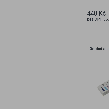
440 Kč
bez DPH 363
Ob
Osobní al