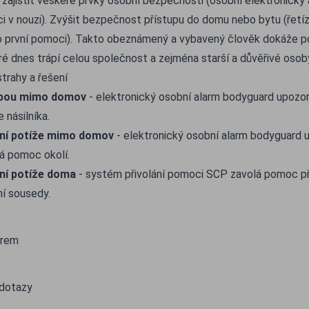
 zajistit veškeré prvky osobní bezpečnosti (osobní elektronick
i v nouzi). Zvýšit bezpečnost přístupu do domu nebo bytu (řetíze
o první pomoci). Takto obeznámený a vybavený člověk dokáže p
ré dnes trápí celou společnost a zejména starší a důvěřivé osob
trahy a řešení
obou mimo domov
- elektronický osobní alarm bodyguard upozor
 násilníka.
tní potíže mimo domov
- elektronický osobní alarm bodyguard up
lá pomoc okolí.
ní potíže doma
- systém přivolání pomoci SCP zavolá pomoc př
ní sousedy.
ěrem
 dotazy