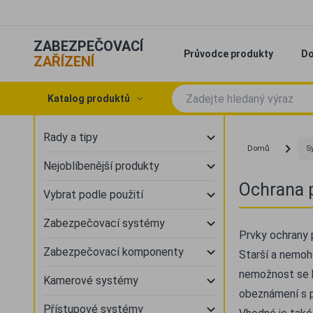
ZABEZPEČOVACÍ
Průvodce produkty
Do
ZAŘÍZENÍ
Katalog produktů
Rady a tipy
Domů
S
Nejoblíbenější produkty
Ochrana p
Vybrat podle použití
Zabezpečovací systémy
Prvky ochrany 
Zabezpečovací komponenty
Starší a nemoho
nemožnost se br
Kamerové systémy
obeznámení s p
Přístupové systémy