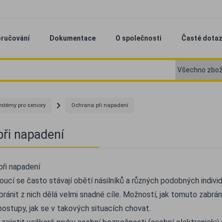
ručování
Dokumentace
O společnosti
Časté dota
ystémy pro seniory
Ochrana při napadení
ři napadení
při napadení
ucí se často stávají obětí násilníků a různých podobných individu
ánit z nich dělá velmi snadné cíle. Možností, jak tomuto zabráni
ostupy, jak se v takových situacích chovat.