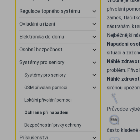
Vhodné je také
přivolání pomoc
Regulace topného systému
zámek, tlačítk
Ovládání a řízení
nástrahám, kte
Nejběžnější nás
Elektronika do domu
Napadení os
Osobní bezpečnost
situaci a zažene
Náhlé zdravo
Systémy pro seniory
problém. Přivo
Systémy pro seniory
Náhlé zdravot
sirénou upozor
GSM přivolání pomoci
Lokální přivolání pomoci
Průvodce výb
Ochrana při napadení
Bezpečnostní prvky ochrany
často kladené
Příslušenství