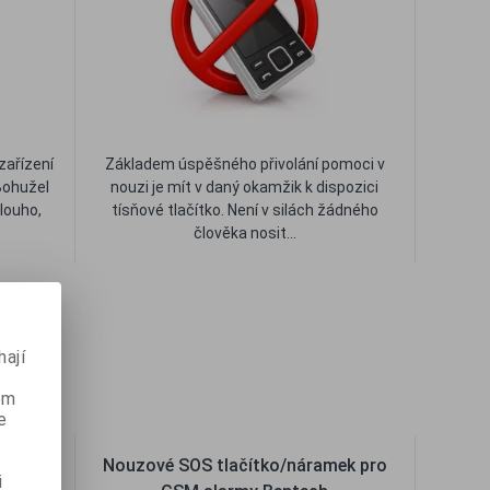
ařízení
Základem úspěšného přivolání pomoci v
 Bohužel
nouzi je mít v daný okamžik k dispozici
dlouho,
tísňové tlačítko. Není v silách žádného
člověka nosit...
t
Oblíbené
Porovnat
ají
ém
e
B SAS-
Nouzové SOS tlačítko/náramek pro
i