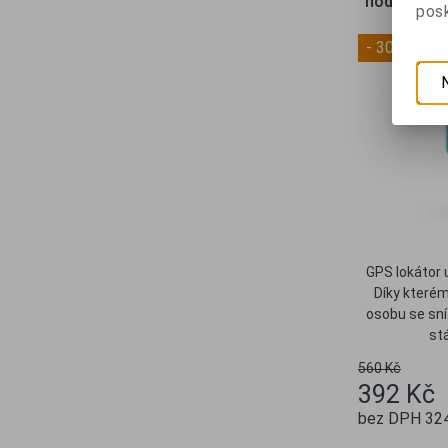
hodinkách 
posk
- 30 %
GPS lokátor 
Díky kterém
osobu se sn
stá
560 Kč
392 Kč
bez DPH 32