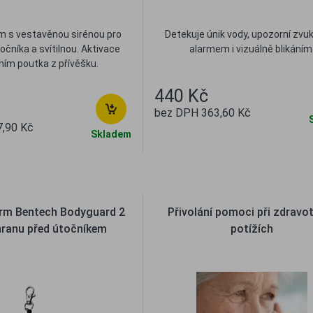
m s vestavěnou sirénou pro
Detekuje únik vody, upozorní zv
očníka a svítilnou. Aktivace
alarmem i vizuálně blikáním
ním poutka z přívěšku.
440 Kč
bez DPH 363,60 Kč
,90 Kč
Skladem
Oblíbené
Porovna
líbené
Porovnat
arm Bentech Bodyguard 2
Přivolání pomoci při zdravo
hranu před útočníkem
potížích