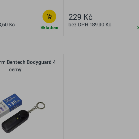
229 Kč
,60 Kč
bez DPH 189,30 Kč
Skladem
líbené
Porovnat
Oblíbené
Porovna
arm Bentech Bodyguard 4
černý