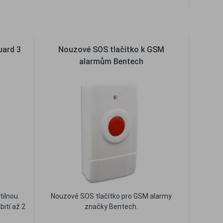
t
Oblíbené
Porovnat
uard 3
Nouzové SOS tlačítko k GSM
alarmům Bentech
tilnou.
Nouzové SOS tlačítko pro GSM alarmy
bití až 2
značky Bentech.