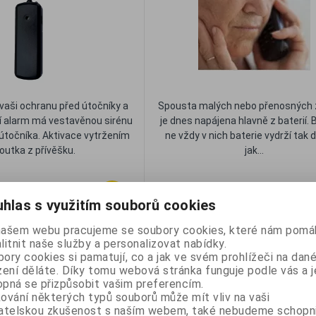
 vaši ochranu před útočníky a
Spousta malých nebo přenosných z
ní alarm má vestavěnou sirénu
je dnes napájena hlavně z baterií.
útočníka. Aktivace vytržením
ne vždy v nich baterie vydrží tak 
outka z přívěšku.
jak...
Oblíbené
Porovna
hlas s využitím souborů cookies
80 Kč
Skladem
našem webu pracujeme se soubory cookies, které nám pomáh
litnit naše služby a personalizovat nabídky.
ory cookies si pamatují, co a jak ve svém prohlížeči na dan
líbené
Porovnat
zení děláte. Díky tomu webová stránka funguje podle vás a j
pná se přizpůsobit vašim preferencím.
ování některých typů souborů může mít vliv na vaši
 tracker a SOS tlačítko v
Mobilní Tísňový Alarm, 130d
vatelskou zkušenost s naším webem, také nebudeme schopn