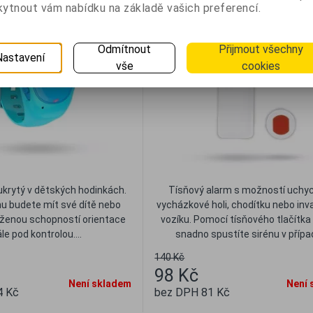
GIE WG02 pro hlídání dětí
AMM30
ytnout vám nabídku na základě vašich preferencí.
- 30 %
Odmítnout
Přijmout všechny
Nastavení
vše
cookies
ukrytý v dětských hodinkách.
Tísňový alarm s možností uchyc
u budete mít své dítě nebo
vycházkové holi, chodítku nebo inv
íženou schopností orientace
vozíku. Pomocí tísňového tlačítk
le pod kontrolou....
snadno spustíte sirénu v případ
140 Kč
98 Kč
Není skladem
Není 
4 Kč
bez DPH 81 Kč