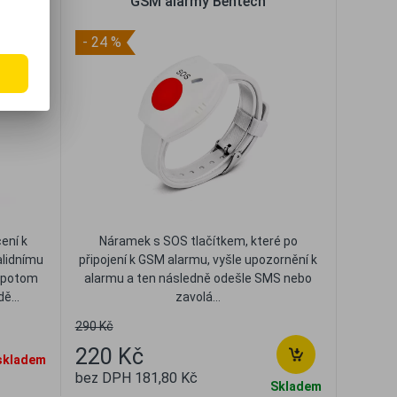
GSM alarmy Bentech
- 24 %
ení k
Náramek s SOS tlačítkem, které po
alidnímu
připojení k GSM alarmu, vyšle upozornění k
a potom
alarmu a ten následně odešle SMS nebo
ě...
zavolá...
290 Kč
220 Kč
skladem
bez DPH 181,80 Kč
Skladem