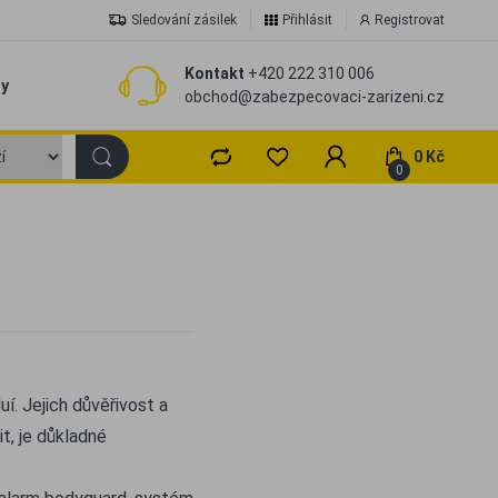
Sledování zásilek
Přihlásit
Registrovat
Kontakt
+420 222 310 006
zy
obchod@zabezpecovaci-zarizeni.cz
0 Kč
0
í. Jejich důvěřivost a
t, je důkladné