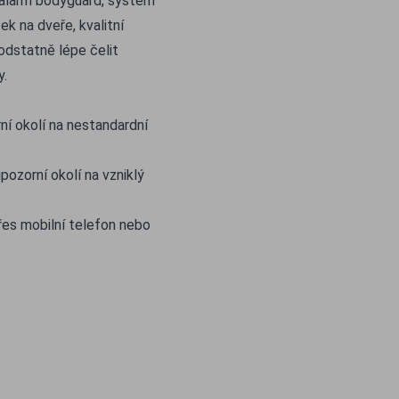
ý alarm bodyguard, systém
k na dveře, kvalitní
odstatně lépe čelit
y.
ní okolí na nestandardní
ozorní okolí na vzniklý
es mobilní telefon nebo