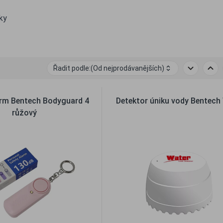
ky
Řadit podle:
(Od nejprodávanějších)
arm Bentech Bodyguard 4
Detektor úniku vody Bentec
růžový