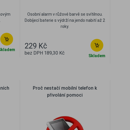
ukovým
Osobní alarm v růžové barvě se svítilnou.
.
Dobíjecí baterie s výdrží na jendo nabití až 2
roky.
229 Kč
Skladem
bez DPH 189,30 Kč
Skladem
t
Oblíbené
Porovnat
tních
Proč nestačí mobilní telefon k
přivolání pomoci