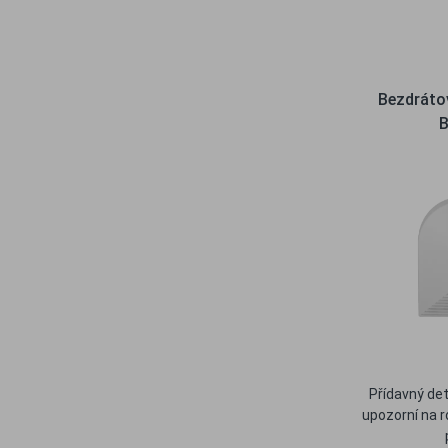
Ob
Bezdrátov
B
Přídavný det
upozorní na r