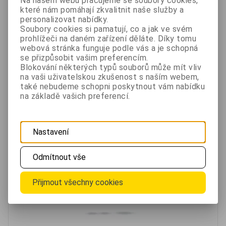
Na našem webu pracujeme se soubory cookies,
které nám pomáhají zkvalitnit naše služby a
personalizovat nabídky.
1 580 Kč
Soubory cookies si pamatují, co a jak ve svém
prohlížeči na daném zařízení děláte. Díky tomu
bez DPH 1 305,80 Kč
Skladem
webová stránka funguje podle vás a je schopná
se přizpůsobit vašim preferencím.
Blokování některých typů souborů může mít vliv
Oblíbené
Porovnat
na vaši uživatelskou zkušenost s naším webem,
také nebudeme schopni poskytnout vám nabídku
na základě vašich preferencí.
Alarm pro hlídání objektu Wall-Alarm s dálkovým
ovladačem
Nastavení
Odmítnout vše
Přijmout všechny cookies