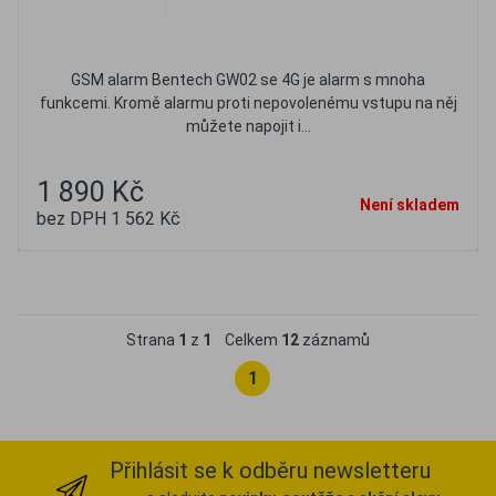
GSM alarm Bentech GW02 se 4G je alarm s mnoha
funkcemi. Kromě alarmu proti nepovolenému vstupu na něj
můžete napojit i...
1 890 Kč
Není skladem
bez DPH 1 562 Kč
Oblíbené
Porovnat
Strana
1
z
1
Celkem
12
záznamů
1
Přihlásit se k odběru newsletteru