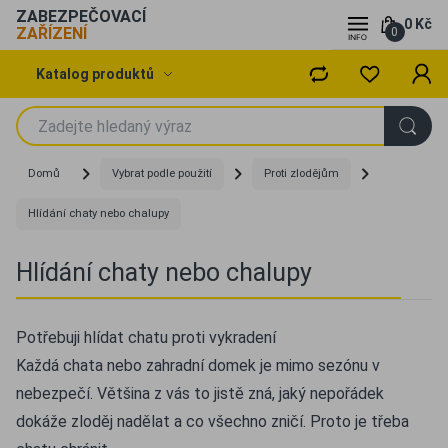
ZABEZPEČOVACÍ
0 Kč
ZAŘÍZENÍ
0
Katalog produktů
Domů
Vybrat podle použití
Proti zlodějům
Hlídání chaty nebo chalupy
Hlídání chaty nebo chalupy
Potřebuji hlídat chatu proti vykradení
Každá chata nebo zahradní domek je mimo sezónu v
nebezpečí. Většina z vás to jistě zná, jaký nepořádek
dokáže zloděj nadělat a co všechno zničí. Proto je třeba