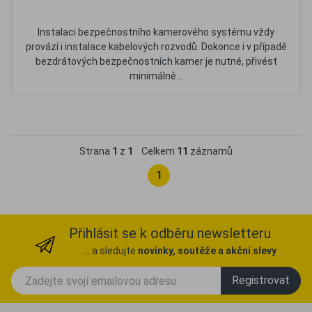
Instalaci bezpečnostního kamerového systému vždy
provází i instalace kabelových rozvodů. Dokonce i v případě
bezdrátových bezpečnostních kamer je nutné, přivést
minimálně...
Oblíbené
Porovnat
Strana
1
z
1
Celkem
11
záznamů
1
Přihlásit se k odběru newsletteru
.. a sledujte
novinky, soutěže a akční slevy
Registrovat