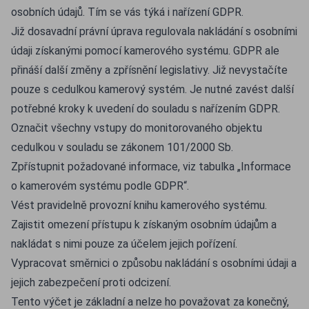
osobních údajů. Tím se vás týká i nařízení GDPR.
Již dosavadní právní úprava regulovala nakládání s osobními
údaji získanými pomocí kamerového systému. GDPR ale
přináší další změny a zpřísnění legislativy. Již nevystačíte
pouze s cedulkou kamerový systém. Je nutné zavést další
potřebné kroky k uvedení do souladu s nařízením GDPR.
Označit všechny vstupy do monitorovaného objektu
cedulkou v souladu se zákonem 101/2000 Sb.
Zpřístupnit požadované informace, viz tabulka „Informace
o kamerovém systému podle GDPR“.
Vést pravidelně provozní knihu kamerového systému.
Zajistit omezení přístupu k získaným osobním údajům a
nakládat s nimi pouze za účelem jejich pořízení.
Vypracovat směrnici o způsobu nakládání s osobními údaji a
jejich zabezpečení proti odcizení.
Tento výčet je základní a nelze ho považovat za konečný,