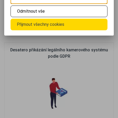
Pokud kamerový systém pořizuje obrazový záznam,
Odmítnout vše
vztahují se na něj zákonné podmínky o označení. Tyto
podmínky je nutné dodržet, aby jste...
Přijmout všechny cookies
Oblíbené
Porovnat
Desatero přikázání legálního kamerového systému
podle GDPR