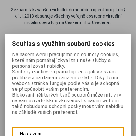
Seznam takzvaných virtuálních mobilních operátorů platný
k 1.1.2018 obsahuje všechny veřejně dostupné virtuální
mobilní operátory na Českém trhu. Uvedená...
Oblíbené
Porovnat
Souhlas s využitím souborů cookies
Na našem webu pracujeme se soubory cookies,
Správné označení kamerového systému
které nám pomáhají zkvalitnit naše služby a
personalizovat nabídky.
Soubory cookies si pamatují, co a jak ve svém
prohlížeči na daném zařízení děláte. Díky tomu
webová stránka funguje podle vás a je schopná
se přizpůsobit vašim preferencím.
Blokování některých typů souborů může mít vliv
na vaši uživatelskou zkušenost s naším webem,
také nebudeme schopni poskytnout vám nabídku
na základě vašich preferencí.
Nastavení