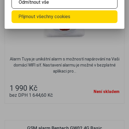
Odmítnout vše
Přijmout všechny cookies
Alarm Tuya je unikátní alarm s možností napárování na Vaši
domácí WIFI síť. Nastavení alarmu je možné v bezplatné
aplikaci pro...
1 990 Kč
Není skladem
bez DPH 1 644,60 Kč
Oblíbené
Porovnat
GSM alarm Bentech GW02 4G Basic