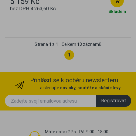
5 159 Kč
bez DPH 4 263,60 Kč
Skladem
Oblíbené
Porovnat
Strana
1
z
1
Celkem
13
záznamů
1
Přihlásit se k odběru newsletteru
.. a sledujte
novinky, soutěže a akční slevy
Registrovat
Máte dotaz? Po - Pá: 9:00 - 18:00