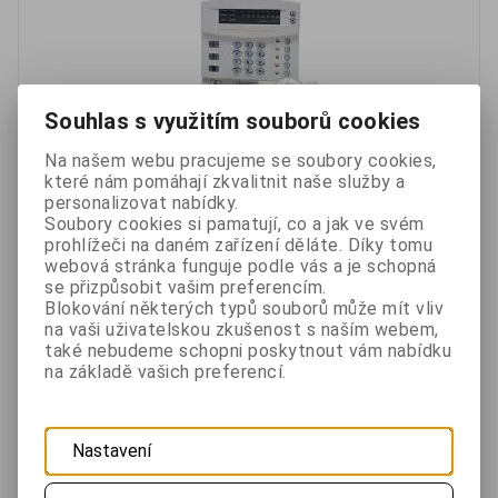
Souhlas s využitím souborů cookies
Na našem webu pracujeme se soubory cookies,
které nám pomáhají zkvalitnit naše služby a
personalizovat nabídky.
Každý větší zabezpečovací systém se skládá z
Soubory cookies si pamatují, co a jak ve svém
bezpečnostních komponent a prvků. Například: detektory
prohlížeči na daném zařízení děláte. Díky tomu
různých podnětů, ovládací klávesnice, bezpečnostní sirény
webová stránka funguje podle vás a je schopná
a centrální...
se přizpůsobit vašim preferencím.
Blokování některých typů souborů může mít vliv
na vaši uživatelskou zkušenost s naším webem,
Oblíbené
Porovnat
také nebudeme schopni poskytnout vám nabídku
na základě vašich preferencí.
Bezdrátový GSM Wifi Alarm Tuya
Nastavení