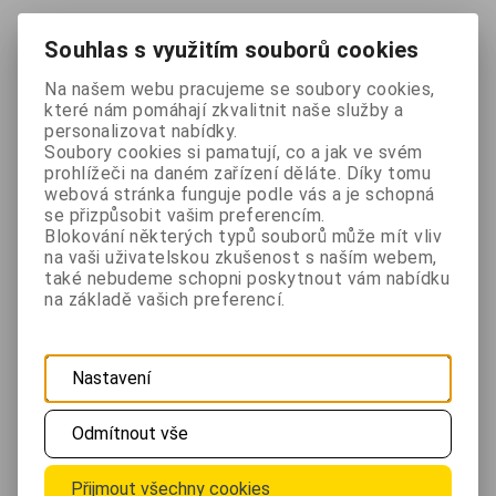
Oblíbené
Porovnat
Souhlas s využitím souborů cookies
Termostat Falem FT-2
Na našem webu pracujeme se soubory cookies,
které nám pomáhají zkvalitnit naše služby a
personalizovat nabídky.
Soubory cookies si pamatují, co a jak ve svém
prohlížeči na daném zařízení děláte. Díky tomu
webová stránka funguje podle vás a je schopná
se přizpůsobit vašim preferencím.
Blokování některých typů souborů může mít vliv
na vaši uživatelskou zkušenost s naším webem,
také nebudeme schopni poskytnout vám nabídku
na základě vašich preferencí.
Nastavení
Bezdrátový pokojový termostat s velkým přehledným
Odmítnout vše
displejem pro ovládání topné soustavy nebo topných těles
na AA baterie....
Přijmout všechny cookies