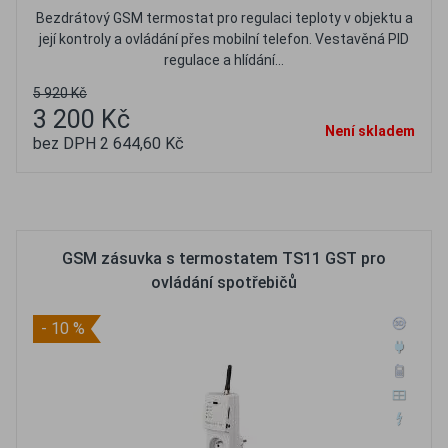
Bezdrátový GSM termostat pro regulaci teploty v objektu a
její kontroly a ovládání přes mobilní telefon. Vestavěná PID
regulace a hlídání...
5 920 Kč
3 200 Kč
Není skladem
bez DPH 2 644,60 Kč
Oblíbené
Porovnat
GSM zásuvka s termostatem TS11 GST pro
ovládání spotřebičů
- 10 %