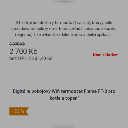
BT725 je bezdrátový termostat (vysílač), který podle
požadované teploty v místnosti ovládá spínanou zásuvku
(přijímač). Lze ovládat vzdáleně přes mobilní aplikaci...
3 330 Kč
2 700 Kč
Není skladem
bez DPH 2 231,40 Kč
Oblíbené
Porovnat
Digitální pokojový Wifi termostat Flame FT-3 pro
kotle a topení
- 23 %