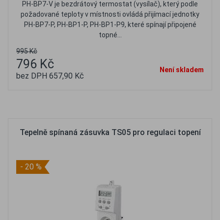
PH-BP7-V je bezdrátový termostat (vysílač), který podle
požadované teploty v místnosti ovládá přijímací jednotky
PH-BP7-P, PH-BP1-P, PH-BP1-P9, které spínají připojené
topné...
995 Kč
796 Kč
Není skladem
bez DPH 657,90 Kč
Oblíbené
Porovnat
Tepelně spínaná zásuvka TS05 pro regulaci topení
- 20 %