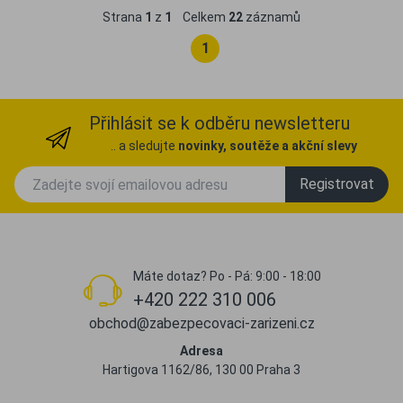
Strana
1
z
1
Celkem
22
záznamů
1
Přihlásit se k odběru newsletteru
.. a sledujte
novinky, soutěže a akční slevy
Registrovat
Máte dotaz? Po - Pá: 9:00 - 18:00
+420 222 310 006
obchod@zabezpecovaci-zarizeni.cz
Adresa
Hartigova 1162/86, 130 00 Praha 3