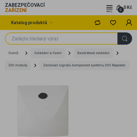
ZABEZPEČOVACÍ
0 Kč
ZAŘÍZENÍ
0
Katalog produktů
Domů
Ovládání a řízení
Bezdrátové ovládání
DIO moduly
Zesilovač signálu komponent systému DIO Repeater