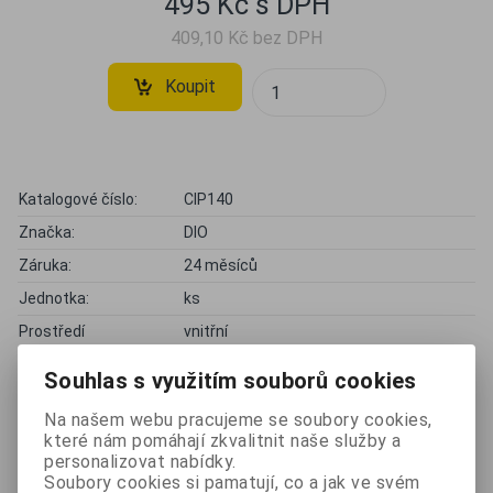
495 Kč s DPH
409,10 Kč bez DPH
Koupit
Katalogové číslo:
CIP140
Značka:
DIO
Záruka:
24 měsíců
Jednotka:
ks
Prostředí
vnitřní
Kompatibilita
Souhlas s využitím souborů cookies
Složitost montáže
jednoduchá montáž
Na našem webu pracujeme se soubory cookies,
Napájení
baterie
které nám pomáhají zkvalitnit naše služby a
personalizovat nabídky.
Připojení produktu
bezdrátové připojení
Soubory cookies si pamatují, co a jak ve svém