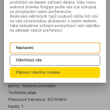
prohlížeči na daném zařízení děláte. Díky tomu
webová stránka funguje podle vás a je schopná
Tisknout
Oblíbené
Porovnat
se přizpůsobit vašim preferencím.
Blokování některých typů souborů může mít vliv
na vaši uživatelskou zkušenost s naším webem,
také nebudeme schopni poskytnout vám nabídku
Popis
Srovnání
Video
Dotazy
Hodnocení
na základě vašich preferencí.
Popis
Bezdrátový zesilovací opakovač signálu pro
Nastavení
prodloužení dosahu vysílačů systému DIO. Umožňuje
opakovat signál až pro 6 zařízení. Prodloužíte tak
Odmítnout vše
dosah komponent systému DIO všude, kde je již
nedostatečný signál.
Přijmout všechny cookies
Možno postavit nebo připevnit na podklad. Bateriový
provoz. Venkovní provedení.
Technické údaje:
Přenosová frekvence: 433,92MHz
Kanály: 1