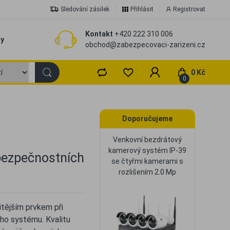
Sledování zásilek
Přihlásit
Registrovat
Kontakt
+420 222 310 006
zy
obchod@zabezpecovaci-zarizeni.cz
0 Kč
0
Doporučujeme
Venkovní bezdrátový
kamerový systém IP-39
 bezpečnostních
se čtyřmi kamerami s
rozlišením 2.0 Mp
tějším prvkem při
o systému. Kvalitu