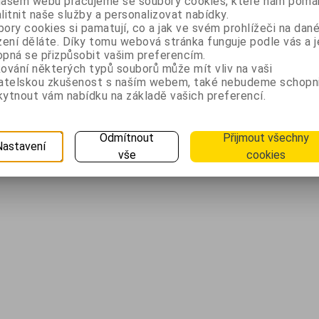
našem webu pracujeme se soubory cookies, které nám pomáh
litnit naše služby a personalizovat nabídky.
ory cookies si pamatují, co a jak ve svém prohlížeči na dan
zení děláte. Díky tomu webová stránka funguje podle vás a j
Další informace naleznete také v...
pná se přizpůsobit vašim preferencím.
ování některých typů souborů může mít vliv na vaši
vatelskou zkušenost s naším webem, také nebudeme schopn
Bezpečnostní
Nechci
ytnout vám nabídku na základě vašich preferencí.
nstalovat
kamerové
složitý a
pečnostní
systémy a
drahý
erový
jejich
kamerový
Odmítnout
Přijmout všechny
Nastavení
stém
parametry
systém
vše
cookies