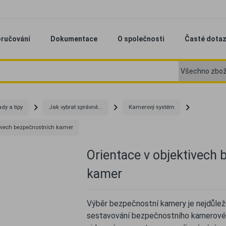
ručování
Dokumentace
O společnosti
Časté dota
dy a tipy
Jak vybrat správně...
Kamerový systém
tivech bezpečnostních kamer
Orientace v objektivech
kamer
Výběr bezpečnostní kamery je nejdůleži
sestavování bezpečnostního kamerovéh