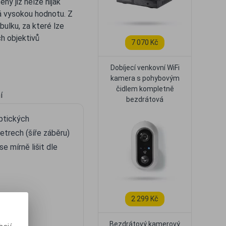
ny již nelze nijak
á vysokou hodnotu. Z
bulku, za které lze
h objektivů
7 070 Kč
Dobíjecí venkovní WiFi
kamera s pohybovým
čidlem kompletně
í
bezdrátová
optických
etrech (šíře záběru)
e mírně lišit dle
2 299 Kč
Bezdrátový kamerový