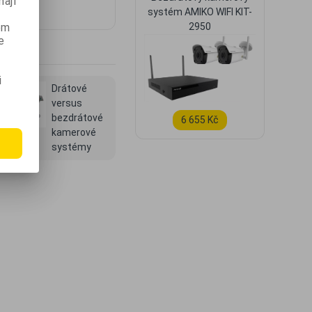
ají
systém AMIKO WIFI KIT-
ém
2950
e
i
Drátové
versus
bezdrátové
6 655 Kč
kamerové
systémy