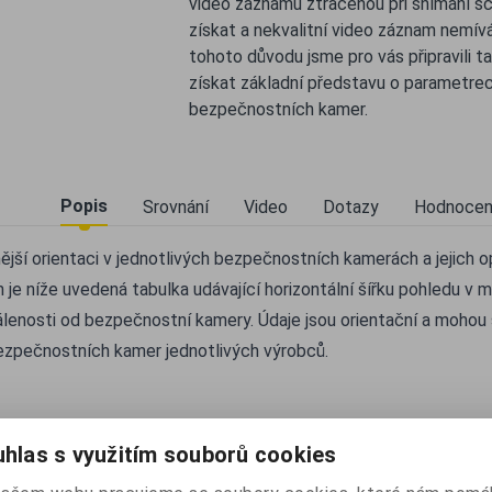
video záznamu ztracenou při snímání scé
získat a nekvalitní video záznam nemív
tohoto důvodu jsme pro vás připravili ta
získat základní představu o parametrec
bezpečnostních kamer.
Popis
Srovnání
Video
Dotazy
Hodnocen
ější orientaci v jednotlivých bezpečnostních kamerách a jejich 
 je níže uvedená tabulka udávající horizontální šířku pohledu v m
álenosti od bezpečnostní kamery. Údaje jsou orientační a mohou s
ezpečnostních kamer jednotlivých výrobců.
hlas s využitím souborů cookies