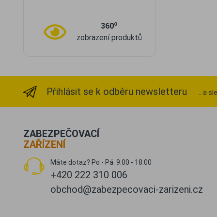
o
360
zobrazení produktů
Přihlásit se k odběru newsletteru
.. a s
ZABEZPEČOVACÍ
ZAŘÍZENÍ
Máte dotaz? Po - Pá: 9:00 - 18:00
+420 222 310 006
obchod@zabezpecovaci-zarizeni.cz