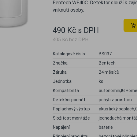
Bentech WF40C. Detektor slouží k zajiš
vniknutí osoby.
490 Kč s DPH
405 Kč bez DPH
Katalogové číslo:
BS037
Značka:
Bentech
Záruka:
24 měsíců
Jednotka:
ks
Kompatibilita
autonomní,IG Hom
Detekční podnět
pohyb v prostoru
Poplachový výstup
akustický poplach,
Složitost montáže
jednoduchá montá
Napájení
baterie
Připojení produktu
bezdrátové připojen