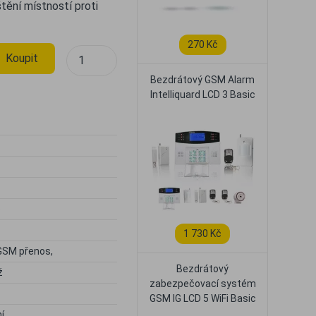
tění místností proti
270 Kč
Koupit
Bezdrátový GSM Alarm
Intelliquard LCD 3 Basic
e
1 730 Kč
GSM přenos,
Bezdrátový
ž
zabezpečovací systém
GSM IG LCD 5 WiFi Basic
í