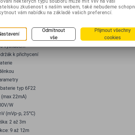
ování některých typů souborů může mít vliv na vaši
ovádí pomocí připevnění kloubového držáku na podklad. Detekt
vatelskou zkušenost s naším webem, také nebudeme schopn
dnoduše se nastaví přesně na požadovaný směr. U dokupovaného
ytnout vám nabídku na základě vašich preferencí.
 nutno nastavit číslo systému. Po vložení baterie je pohybový d
Odmítnout
Přijmout všechny
Nastavení
vše
cookies
í
 s vysílačem
držák k přichycení
aterie
děnkou
arametry
 baterie typ 6F22
A (max 22mA)
300V/W
mV (mVp-p, 25°C)
ýška: 2 až 3m
kce: 9 až 12m