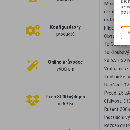
Blok
Montáž se pr
uži
držáku a je
posk
detektoru je
Konfigurátory
hlídání.
produktů
Obsah balen
1x Detektor
1x Kloubový 
2x AA 1.5V b
Online průvodce
Vrut s hmož
výběrem
Technické p
Napájení: 9V
Proud: 25 u
Přes 8000 výdejen
Citlivost: 3
od 59 Kč
Rušení: 200
Instalační v
Rozsah dete