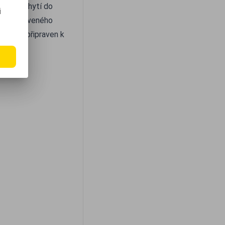
or se uchytí do
i
 nenastaveného
etektor připraven k