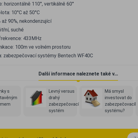
: horizontálně 110°, vertikálně 60°
lota: 10°C až 50°C
 až 90%, nekondenzující
itřní, suché
frekvence: 433MHz
ikace: 100m ve volném prostoru
ta: zabezpečovací systémy Bentech WF40C
Další informace naleznete také v...
ky s
Levný versus
Má smysl
tavěným
drahý
investovat do
armem
zabezpečovací
zabezpečovacíh
systém
systému?