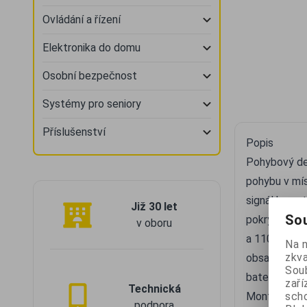
Ovládání a řízení
Elektronika do domu
Osobní bezpečnost
Systémy pro seniory
Příslušenství
Popis
Pohybový det
pohybu v mí
signál k cen
Již 30 let
Sou
pokrytí maxi
v oboru
a 110 stupňů
Na 
zkva
obsahuje oto
Soub
baterií a up
zaří
Technická
scho
Montáž
podpora