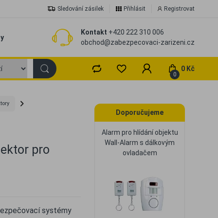
Sledování zásilek
Přihlásit
Registrovat
Kontakt
+420 222 310 006
zy
obchod@zabezpecovaci-zarizeni.cz
0 Kč
0
tory
Doporučujeme
Alarm pro hlídání objektu
Wall-Alarm s dálkovým
ektor pro
ovladačem
bezpečovací systémy