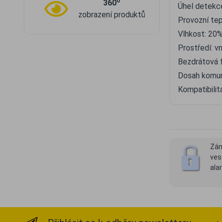
o
360
Úhel detekce
zobrazení produktů
Provozní tep
Vlhkost: 20%
Prostředí: vn
Bezdrátová 
Dosah komun
Kompatibili
Zám
ves
al