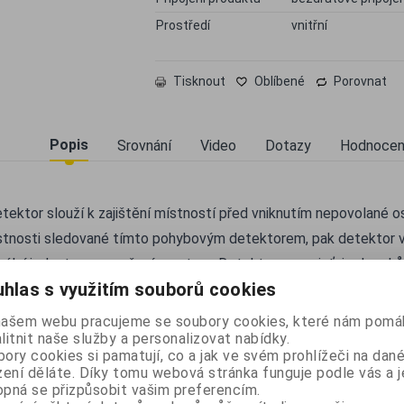
Prostředí
vnitřní
Tisknout
Oblíbené
Porovnat
Popis
Srovnání
Video
Dotazy
Hodnocen
ektor slouží k zajištění místností před vniknutím nepovolané o
stnosti sledované tímto pohybovým detektorem, pak detektor 
trální jednotce o narušení prostoru. Detektor se umisťuje do roh
hlas s využitím souborů cookies
málního úhlu. Pohybový detektor detekuje pohyb v úhlu přibližně
 horizontálně s maximálním dosahem 9-12-ti metrů. Detektor se
našem webu pracujeme se soubory cookies, které nám pomáh
litnit naše služby a personalizovat nabídky.
čný kloub pro pohodlné nastavení pozorovacího úhlu. Detektor j
ory cookies si pamatují, co a jak ve svém prohlížeči na dan
ozorní při docházející baterii. Funkční se zabezpečovacími sys
zení děláte. Díky tomu webová stránka funguje podle vás a j
pná se přizpůsobit vašim preferencím.