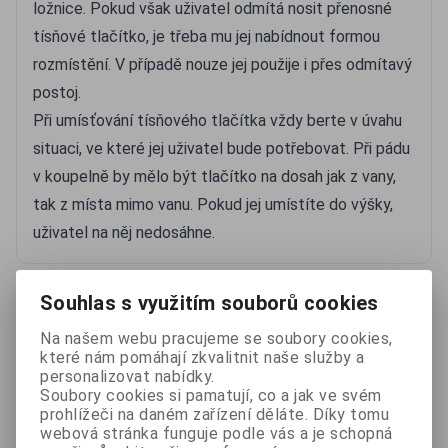
ložnice. Pokud však uživatel odmítá nosit přenosné
tísňové tlačítko, je třeba mu jej nabídnout formou
rozmístění. V případě nouze jej použije i přes odmítavý
postoj.
Při umísťování tísňového tlačítka vždy berte v úvahu
situaci, ve které jej uživatel bude potřebovat. Při pádu
v koupelně by mělo být tlačítko na dosah jak z vany,
tak z místa mimo vanu. Pokud jej umístíte do výšky,
uživatel na něj nedosáhne.
Další informace naleznete také v...
Souhlas s využitím souborů cookies
Na našem webu pracujeme se soubory cookies,
Senioři vs. podvodníci - důvěřuj ale prověřuj
které nám pomáhají zkvalitnit naše služby a
personalizovat nabídky.
Soubory cookies si pamatují, co a jak ve svém
prohlížeči na daném zařízení děláte. Díky tomu
webová stránka funguje podle vás a je schopná
Přivolání pomoci při zdravotních potížích