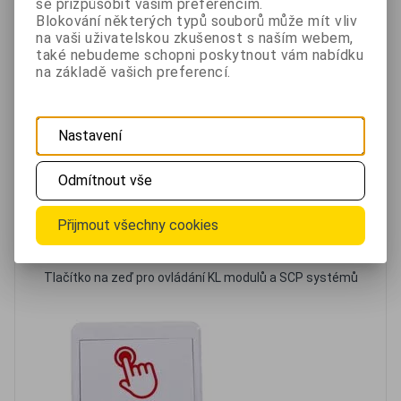
se přizpůsobit vašim preferencím.
Blokování některých typů souborů může mít vliv
na vaši uživatelskou zkušenost s naším webem,
také nebudeme schopni poskytnout vám nabídku
na základě vašich preferencí.
Jaké nebezpečí číhá na seniory v domácnosti
Nastavení
Ochrana věcí před kapsáři
Odmítnout vše
Přijmout všechny cookies
Doporučujeme
Tlačítko na zeď pro ovládání KL modulů a SCP systémů