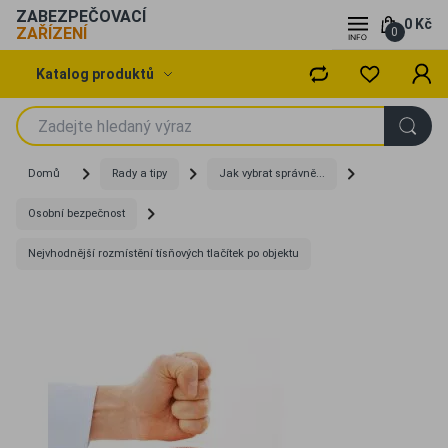
ZABEZPEČOVACÍ
0 Kč
ZAŘÍZENÍ
0
Katalog produktů
Domů
Rady a tipy
Jak vybrat správně...
Osobní bezpečnost
Nejvhodnější rozmístění tísňových tlačítek po objektu