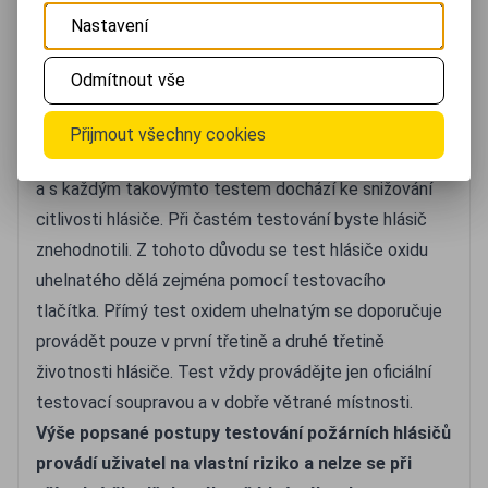
Test hlásiče oxidu uhelnatého
Nastavení
Testování hlásičů oxidu uhelnatého přímo oxidem
uhelnatým je velmi problematické a nebezpečné. Oxid
Odmítnout vše
uhelnatý je jedovatý plyn a mohlo by dojít při
neodborné manipulaci k otravě. Hlásiče oxidu
Přijmout všechny cookies
uhelnatého jsou navíc postaveny na chemické detekci
a s každým takovýmto testem dochází ke snižování
citlivosti hlásiče. Při častém testování byste hlásič
znehodnotili. Z tohoto důvodu se test hlásiče oxidu
uhelnatého dělá zejména pomocí testovacího
tlačítka. Přímý test oxidem uhelnatým se doporučuje
provádět pouze v první třetině a druhé třetině
životnosti hlásiče. Test vždy provádějte jen oficiální
testovací soupravou a v dobře větrané místnosti.
Výše popsané postupy testování požárních hlásičů
provádí uživatel na vlastní riziko a nelze se při