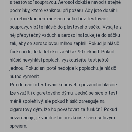
s testovací soupravou. Aerosol dokáže navodit stejné
podmínky, které vzniknou při požáru. Aby jste dosáhli
potřebné koncentrace aerosolu i bez testovací
soupravy, vložte hlásič do plastového sáčku. Vysajte z
něj přebytečný vzduch a aerosol nafoukejte do sáčku
tak, aby se aerosolovou mlhou zaplnil. Pokud je hlásič
funkční dojde k detekci za 60 až 90 sekund. Pokud
hlásič nevyhlásí poplach, vyzkoušejte test ještě
jednou. Pokud ani poté nedojde k poplachu, je hlásič
nutno vyměnit.
Pro domácí otestování kouřového požárního hlásiče
lze využít i cigaretového dýmu. Jedná se sice o test
méně spolehlivý, ale pokud hlásič zareaguje na
cigaretový dým, lze ho považovat za funkční. Pokud
nezareaguje, je vhodné ho přezkoušet aerosolovým
sprejem.