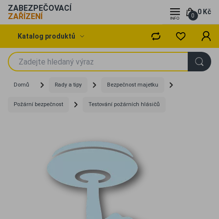
ZABEZPEČOVACÍ
0 Kč
ZAŘÍZENÍ
0
Katalog produktů
Domů
Rady a tipy
Bezpečnost majetku
Požární bezpečnost
Testování požárních hlásičů