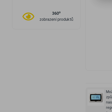
o
360
zobrazení produktů
Mo
způ
nas
reg