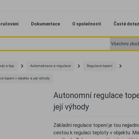
ručování
Dokumentace
O společnosti
Časté dota
dy a tipy
Automatizace a regulace
Regulace topení
 topení v objektu a její výhody
Autonomní regulace tope
její výhody
Základní regulace topení je tou nejjedno
cestou k regulaci teploty v objektu. Má