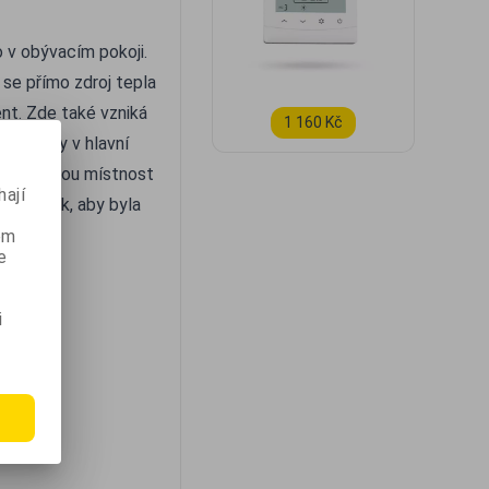
 v obývacím pokoji.
 se přímo zdroj tepla
nt. Zde také vzniká
1 160 Kč
 teploty v hlavní
lze studenou místnost
ají
ystém tak, aby byla
ém
e
m
i