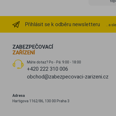
top
Přihlásit se k odběru newsletteru
.. a s
ZABEZPEČOVACÍ
ZAŘÍZENÍ
Máte dotaz? Po - Pá: 9:00 - 18:00
+420 222 310 006
obchod@zabezpecovaci-zarizeni.cz
Adresa
Hartigova 1162/86, 130 00 Praha 3