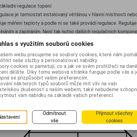
základní regulace topení
ulace je termostat instalovaný většinou v hlavní místnosti nebo
ťuje měření teploty a podle ní se také provádí regulace. Reguluje
pínáním a zapínáním. Není tak nutno dalších regulačních kompone
ýhoda této regulace. Teplota v ostatních místnostech se řídí dle
hlas s využitím souborů cookies
okud je například v hlavní místnosti dost teplo a v jiné zima, ne
našem webu pracujeme se soubory cookies, které nám pomáh
ud termostat v hlavní místnosti neaktivuje kotel. Naladit celý s
litnit naše služby a personalizovat nabídky.
teplota ve všech místnostech, je prakticky nemožné.
ory cookies si pamatují, co a jak ve svém prohlížeči na dan
zení děláte. Díky tomu webová stránka funguje podle vás a j
Schéma zapojení ovládání topného tělesa termostate
pná se přizpůsobit vašim preferencím.
ování některých typů souborů může mít vliv na vaši
vatelskou zkušenost s naším webem, také nebudeme schopn
ytnout vám nabídku na základě vašich preferencí.
Odmítnout
Přijmout všechny
Nastavení
vše
cookies