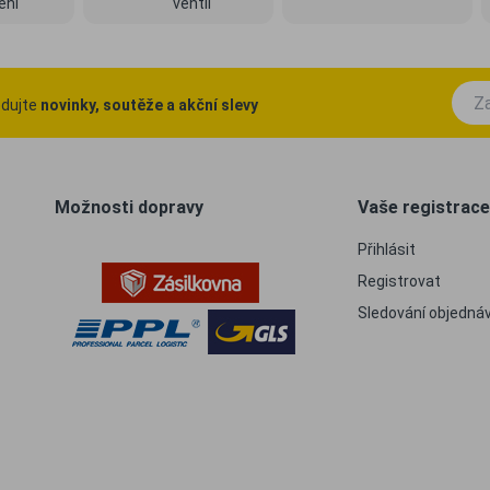
ení
ventil
ledujte
novinky, soutěže a akční slevy
Možnosti dopravy
Vaše registrace
Přihlásit
Registrovat
Sledování objedná