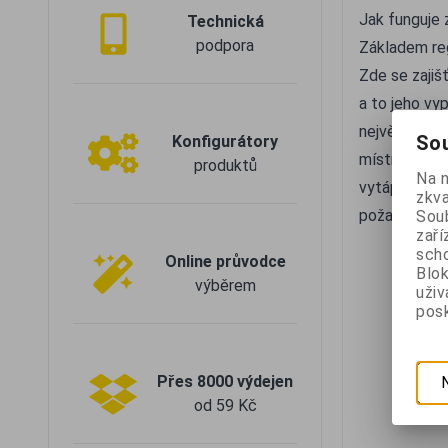
Jak funguje 
Technická
podpora
Základem reg
Zde se zajiš
a to jeho vy
největší nev
Sou
Konfigurátory
místnosti. P
produktů
Na 
vytápět, dok
zkva
požadovaná 
Soub
zaří
scho
Online průvodce
Blok
výběrem
uži
posk
Přes 8000 výdejen
od 59 Kč