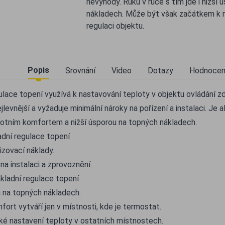
nevýhody. Ruku v ruce s tím jde i nižší
nákladech. Může být však začátkem k 
regulaci objektu.
Popis
Srovnání
Video
Dotazy
Hodnocen
ulace topení využívá k nastavování teploty v objektu ovládání zd
levnější a vyžaduje minimální nároky na pořízení a instalaci. Je 
lotním komfortem a nižší úsporou na topných nákladech.
dní regulace topení
izovací náklady.
a instalaci a zprovoznění.
kladní regulace topení
 na topných nákladech.
fort vytváří jen v místnosti, kde je termostat.
é nastavení teploty v ostatních místnostech.