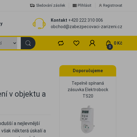
Sledování zásilek
Přihlásit
Registrovat
Kontakt
+420 222 310 006
zy
obchod@zabezpecovaci-zarizeni.cz
0 Kč
0
Doporučujeme
Tepelně spínaná
zásuvka Elektrobock
ní v objektu a
TS20
dušší a nejlevnější
 však některá úskalí a