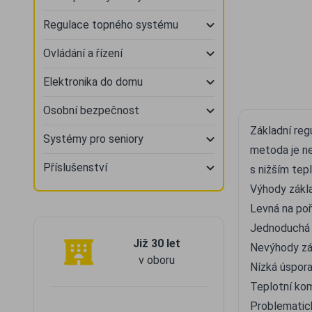
Regulace topného systému
Ovládání a řízení
Elektronika do domu
Osobní bezpečnost
Základní reg
Systémy pro seniory
metoda je nej
Příslušenství
s nižším tep
Výhody zákla
Levná na poř
Jednoduchá n
Již 30 let
Nevýhody zá
v oboru
Nízká úspora
Teplotní kom
Problematick