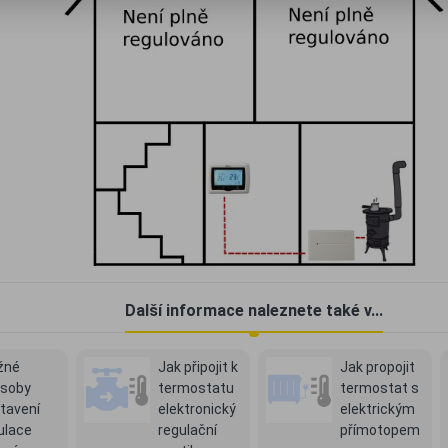
Další informace naleznete také v...
žné
Jak připojit k
Jak propojit
soby
termostatu
termostat s
tavení
elektronický
elektrickým
ulace
regulační
přímotopem