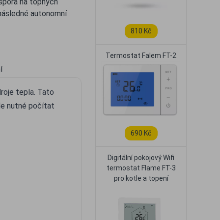
 úspora na topných
následné autonomní
810 Kč
Termostat Falem FT-2
í
roje tepla. Tato
ale nutné počítat
690 Kč
Digitální pokojový Wifi
termostat Flame FT-3
pro kotle a topení