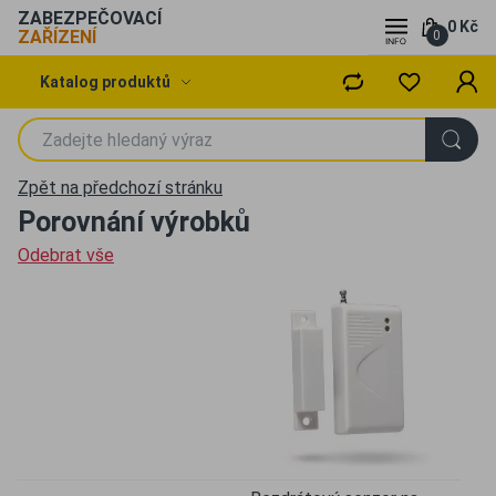
ZABEZPEČOVACÍ
0 Kč
ZAŘÍZENÍ
0
Katalog produktů
Zpět na předchozí stránku
Porovnání výrobků
Odebrat vše