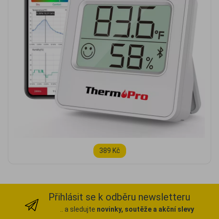
389 Kč
Přihlásit se k odběru newsletteru
.. a sledujte
novinky, soutěže a akční slevy