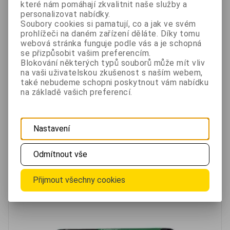
které nám pomáhají zkvalitnit naše služby a
Přesnost měření vlhkosti: +-3%RH
personalizovat nabídky.
Obnovení měření: 10s
Soubory cookies si pamatují, co a jak ve svém
prohlížeči na daném zařízení děláte. Díky tomu
Jednotky teploty: °F a °C
webová stránka funguje podle vás a je schopná
Barva podsvícení: Oranžová
se přizpůsobit vašim preferencím.
Blokování některých typů souborů může mít vliv
Napájení: 2x AAA baterie
na vaši uživatelskou zkušenost s naším webem,
také nebudeme schopni poskytnout vám nabídku
Pro tento produkt
na základě vašich preferencí.
Doporučujeme
Nastavení
Mikrotužková baterie GP Greencell AAA
Odmítnout vše
Přijmout všechny cookies