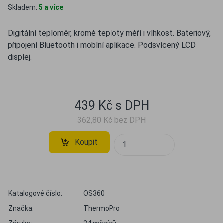
Skladem:
5 a více
Digitální teploměr, kromě teploty měří i vlhkost. Bateriový,
připojení Bluetooth i moblní aplikace. Podsvícený LCD
displej.
439 Kč s DPH
362,80 Kč bez DPH
Koupit
Katalogové číslo:
OS360
Značka:
ThermoPro
Záruka:
24 měsíců