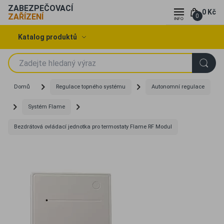
ZABEZPEČOVACÍ
0 Kč
ZAŘÍZENÍ
0
Katalog produktů
Domů
Regulace topného systému
Autonomní regulace
Systém Flame
Bezdrátová ovládací jednotka pro termostaty Flame RF Modul