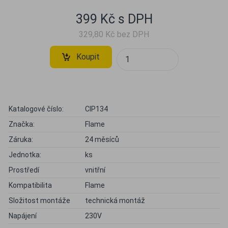
399 Kč s DPH
329,80 Kč bez DPH
Koupit
Katalogové číslo:
CIP134
Značka:
Flame
Záruka:
24 měsíců
Jednotka:
ks
Prostředí
vnitřní
Kompatibilita
Flame
Složitost montáže
technická montáž
Napájení
230V