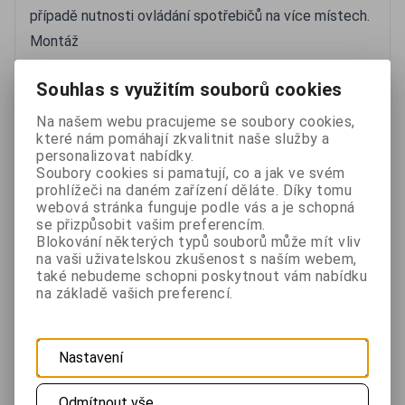
případě nutnosti ovládání spotřebičů na více místech.
Montáž
Bezdrátovou spínací jednotku propojíte s
Souhlas s využitím souborů cookies
termoelektrickou hlavicí topného tělesa nebo s
kotlem dvoužilovým kabelem. V případě
Na našem webu pracujeme se soubory cookies,
které nám pomáhají zkvalitnit naše služby a
termoelektrické hlavice je nutné přivést do obvodu
personalizovat nabídky.
spínací jednotka – hlavice napájení. Termostat je
Soubory cookies si pamatují, co a jak ve svém
prohlížeči na daném zařízení děláte. Díky tomu
napájen z baterií. Spínací jednotka je napájena z 230V.
webová stránka funguje podle vás a je schopná
Po nastavení termostatu je regulační systém
se přizpůsobit vašim preferencím.
Blokování některých typů souborů může mít vliv
připraven k použití.
na vaši uživatelskou zkušenost s naším webem,
Technické údaje
také nebudeme schopni poskytnout vám nabídku
na základě vašich preferencí.
Spínací modul: 230V AC 10A (NO,NC)
Komunikační frekvence: 868MHz
Dosah: až 150m v otevřeném prostoru
Nastavení
Provozní teplota: -10°C až 40°C
Vlhkost: 20% až 90%, nekondenzující
Odmítnout vše