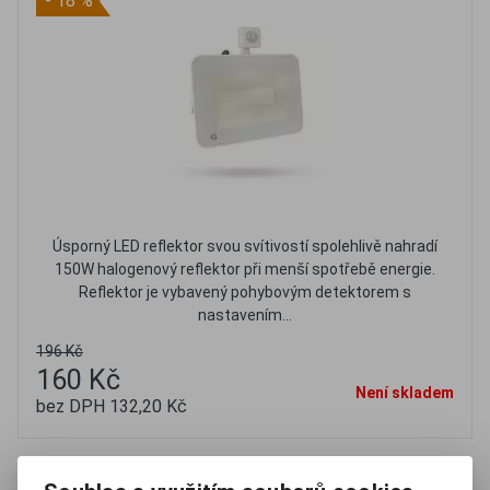
- 18 %
Úsporný LED reflektor svou svítivostí spolehlivě nahradí
150W halogenový reflektor při menší spotřebě energie.
Reflektor je vybavený pohybovým detektorem s
nastavením...
196 Kč
160 Kč
Není skladem
bez DPH 132,20 Kč
Oblíbené
Porovnat