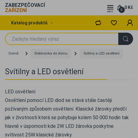
ZABEZPEČOVACÍ
0 Kč
ZAŘÍZENÍ
0
Katalog produktů
Domů
Elektronika do domu
Svítilny a LED osvětlení
Svítilny a LED osvětlení
LED osvětlení
Osvětlení pomocí LED diod se stává stále častěji
požívaným způsobem osvětlení. Klasické žárovky předčí
jak v životnosti která se pohybuje kolem 50 000 hodin tak
hlavně v úspornosti kde 2W LED žárovka poskytne
svítivost 25W klasické žárovky.