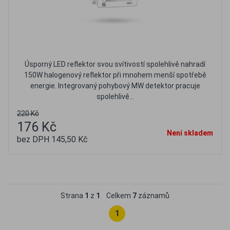
Úsporný LED reflektor svou svítivostí spolehlivě nahradí
150W halogenový reflektor při mnohem menší spotřebě
energie. Integrovaný pohybový MW detektor pracuje
spolehlivě...
220 Kč
176 Kč
Není skladem
bez DPH 145,50 Kč
Oblíbené
Porovnat
Strana
1
z
1
Celkem
7
záznamů
1