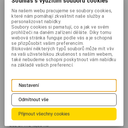
Souhlas s využitím souborů cookies
Na našem webu pracujeme se soubory cookies,
Úsporný LED reflektor FL-Apple 50W s
které nám pomáhají zkvalitnit naše služby a
integrovaným pohybovým detektorem
personalizovat nabídky.
Soubory cookies si pamatují, co a jak ve svém
- 10 %
prohlížeči na daném zařízení děláte. Díky tomu
webová stránka funguje podle vás a je schopná
se přizpůsobit vašim preferencím.
Blokování některých typů souborů může mít vliv
na vaši uživatelskou zkušenost s naším webem,
také nebudeme schopni poskytnout vám nabídku
na základě vašich preferencí.
Nastavení
Úsporný LED reflektor svou svítivostí spolehlivě nahradí
Odmítnout vše
150W halogenový reflektor při menší spotřebě energie.
330 Kč
Přijmout všechny cookies
297 Kč
Není skladem
bez DPH 245,50 Kč