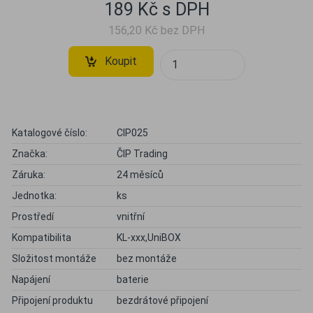
189 Kč s DPH
156,20 Kč bez DPH
Koupit
Katalogové číslo:
CIP025
Značka:
ČIP Trading
Záruka:
24 měsíců
Jednotka:
ks
Prostředí
vnitřní
Kompatibilita
KL-xxx,UniBOX
Složitost montáže
bez montáže
Napájení
baterie
Připojení produktu
bezdrátové připojení