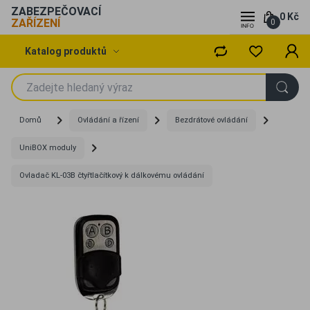
ZABEZPEČOVACÍ
0 Kč
ZAŘÍZENÍ
0
Katalog produktů
Domů
Ovládání a řízení
Bezdrátové ovládání
UniBOX moduly
Ovladač KL-03B čtyřtlačítkový k dálkovému ovládání