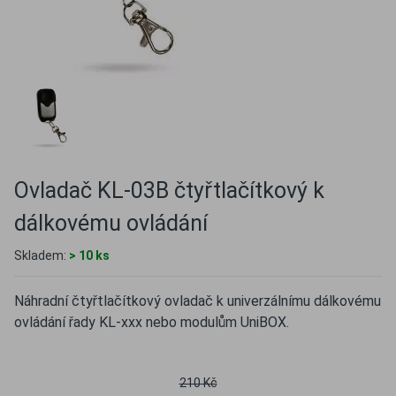
Ovladač KL-03B čtyřtlačítkový k
dálkovému ovládání
Skladem:
> 10 ks
Náhradní čtyřtlačítkový ovladač k univerzálnímu dálkovému
ovládání řady KL-xxx nebo modulům UniBOX.
210 Kč