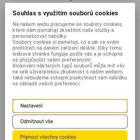
dodávaném v sadě s deskou dálkového ovládání.
Souhlas s využitím souborů cookies
Technické parametry
Na našem webu pracujeme se soubory cookies,
Napájení: baterie 12V typ 27A (součástí balení)
které nám pomáhají zkvalitnit naše služby a
Počet tlačítek: 4
personalizovat nabídky.
Označení tlačítek: A,B,C a D
Soubory cookies si pamatují, co a jak ve svém
prohlížeči na daném zařízení děláte. Díky tomu
Frekvence: 433MHz
webová stránka funguje podle vás a je schopná
Dosah: 100m ve volném prostoru
se přizpůsobit vašim preferencím.
Blokování některých typů souborů může mít vliv
Materiál: PVC
na vaši uživatelskou zkušenost s naším webem,
Kompatibilita: Ovladače KL-xxx, UniBOX
také nebudeme schopni poskytnout vám nabídku
na základě vašich preferencí.
Rozměry:55 x 30 x 13mm
Pro tento produkt
Nastavení
Doporučujeme
Odmítnout vše
Univerzální dálkové ovládání KL-412 na 12V s ovladačem
Přijmout všechny cookies