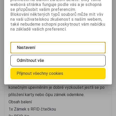
Funkce
webová stránka funguje podle vás a je schopná
Skrytý zámek reagující pouze na RFID čip/kartu.
se přizpůsobit vašim preferencím.
Blokování některých typů souborů může mít vliv
Volba pracovního režimu.
na vaši uživatelskou zkušenost s naším webem,
RFID čipy jsou již součástí balení.
také nebudeme schopni poskytnout vám nabídku
na základě vašich preferencí.
Lze použít více karet/čipů.
Použití
Zabezpečení zásuvek, skříní apod.
Nastavení
Ochrana osobních věcí a cenností.
Montáž
Odmítnout vše
Zámek a RFID čtečku je třeba přišroubovat zevnitř
skříňky do které jej chceme instalovat. Čtečku RFID
Přijmout všechny cookies
instalujte tak aby směřovala směrem ven. Před
konečným upevněním je dobré vyzkoušet jestli se po
přiložení karty nebo čipu zámek odemkne.
Obsah balení
1x Zámek s RFID čtečkou