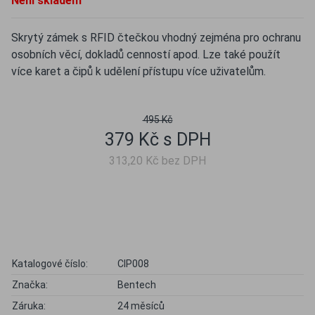
Není skladem
Skrytý zámek s RFID čtečkou vhodný zejména pro ochranu
osobních věcí, dokladů cenností apod. Lze také použít
více karet a čipů k udělení přístupu více uživatelům.
495 Kč
379 Kč s DPH
313,20 Kč bez DPH
Katalogové číslo:
CIP008
Značka:
Bentech
Záruka:
24 měsíců