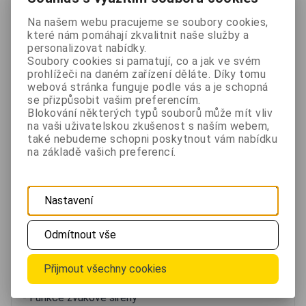
skvěle poslouží vnikne-li vetřelec na pro vás
Na našem webu pracujeme se soubory cookies,
nežádoucí místo. Alarm je akustický i vizuální a to v
které nám pomáhají zkvalitnit naše služby a
personalizovat nabídky.
podobě sirény o hlasitosti minimálně 100 dB a
Soubory cookies si pamatují, co a jak ve svém
blikajícím červeným světlem. Díky patentované
prohlížeči na daném zařízení děláte. Díky tomu
webová stránka funguje podle vás a je schopná
Fresnelově čočce zamezí spuštění falešného
se přizpůsobit vašim preferencím.
poplachu způsobené rušením slunečního světla.
Blokování některých typů souborů může mít vliv
Režimy alarmu které siréna podporuje jsou :
na vaši uživatelskou zkušenost s naším webem,
také nebudeme schopni poskytnout vám nabídku
- 24 hodinový režim zvukového a světelného alarmu
na základě vašich preferencí.
- 24 hodinový režim zapalování bez zvukového alarmu
- Tichý režím alarmu v noci
Nastavení
Funkce
Odmítnout vše
- Solární napájení
- 3 Režimy alarmu
Přijmout všechny cookies
- Integrovaná nabíjecí baterie (výdrž až 60 dnů)
- Funkce zvukové sirény