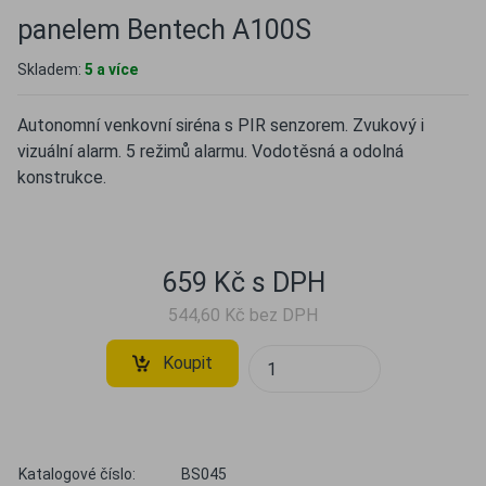
panelem Bentech A100S
Skladem:
5 a více
Autonomní venkovní siréna s PIR senzorem. Zvukový i
vizuální alarm. 5 režimů alarmu. Vodotěsná a odolná
konstrukce.
659 Kč s DPH
544,60 Kč bez DPH
Koupit
Katalogové číslo:
BS045