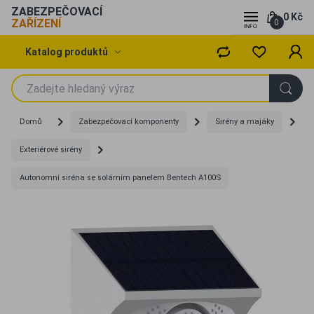
ZABEZPEČOVACÍ
0 Kč
ZAŘÍZENÍ
0
Katalog produktů
Domů
Zabezpečovací komponenty
Sirény a majáky
Exteriérové sirény
Autonomní siréna se solárním panelem Bentech A100S