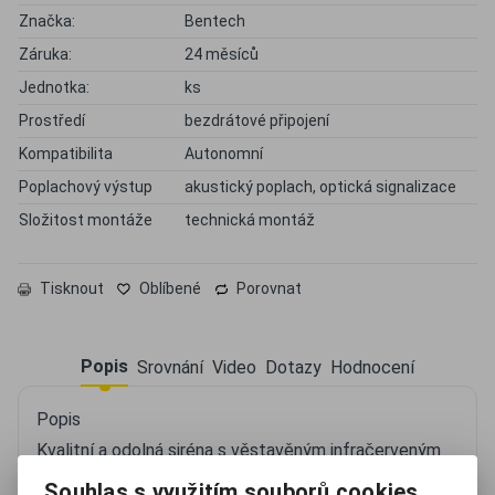
Značka:
Bentech
Záruka:
24 měsíců
Jednotka:
ks
Prostředí
bezdrátové připojení
Kompatibilita
Autonomní
Poplachový výstup
akustický poplach, optická signalizace
Složitost montáže
technická montáž
Tisknout
Oblíbené
Porovnat
Popis
Srovnání
Video
Dotazy
Hodnocení
Popis
Kvalitní a odolná siréna s věstavěným infračerveným
PIR senzorem lidského těla (nedetekuje zvířata), vám
Souhlas s využitím souborů cookies