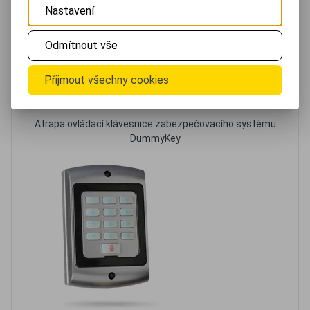
Nastavení
Minialarmy a základní zabezpečení před zloději
Odmítnout vše
Přijmout všechny cookies
Doporučujeme
Atrapa ovládací klávesnice zabezpečovacího systému
DummyKey