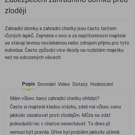
zloději
Zahradní domky a zahradní chatky jsou často terčem
různých lapků. Zejména v noci a za nepřítomnosti majitele
se stávají levnou noclehárnou nebo zdrojem příjmu pro tyto
individua. Často způsobí více škody na rozbitém majetku
než na odcizených věcech.
Popis
Srovnání
Video
Dotazy
Hodnocení
Mám vůbec šanci zahradní chatku ohlídat?
Často si majitelé kladou otázku, zdali má vůbec cenu
jakkoliv zasahovat proti zlodějům. Může se zdát
jednodušší nic v chatce nenechávat. To dnes již
nemusí být pravda. Dříve byl problém jakkoliv účinně