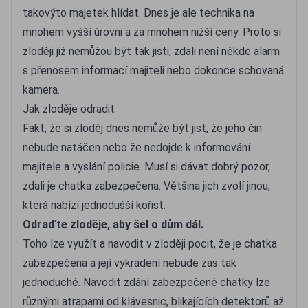
takovýto majetek hlídat. Dnes je ale technika na
mnohem vyšší úrovni a za mnohem nižší ceny. Proto si
zloději již nemůžou být tak jisti, zdali není někde alarm
s přenosem informací majiteli nebo dokonce schovaná
kamera.
Jak zloděje odradit
Fakt, že si zloděj dnes nemůže být jist, že jeho čin
nebude natáčen nebo že nedojde k informování
majitele a vyslání policie. Musí si dávat dobrý pozor,
zdali je chatka zabezpečena. Většina jich zvolí jinou,
která nabízí jednodušší kořist.
Odraďte zloděje, aby šel o dům dál.
Toho lze využít a navodit v zloději pocit, že je chatka
zabezpečena a její vykradení nebude zas tak
jednoduché. Navodit zdání zabezpečené chatky lze
různými atrapami od klávesnic, blikajících detektorů až