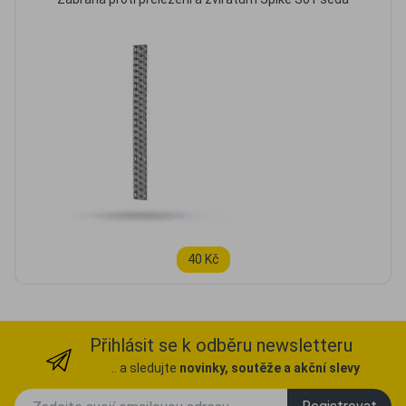
40 Kč
Přihlásit se k odběru newsletteru
.. a sledujte
novinky, soutěže a akční slevy