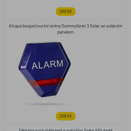
200 Kč
Atrapa bezpečnostní sirény DummySiren 3 Solar se solárním
panelem
208 Kč
Zábrana proti přelezení a zvířatům Spike S01 šedá