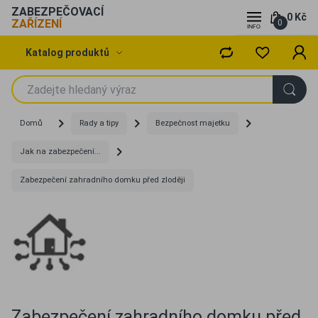
ZABEZPEČOVACÍ
0 Kč
ZAŘÍZENÍ
0
Katalog produktů
Domů
Rady a tipy
Bezpečnost majetku
Jak na zabezpečení...
Zabezpečení zahradního domku před zloději
Zabezpečení zahradního domku před