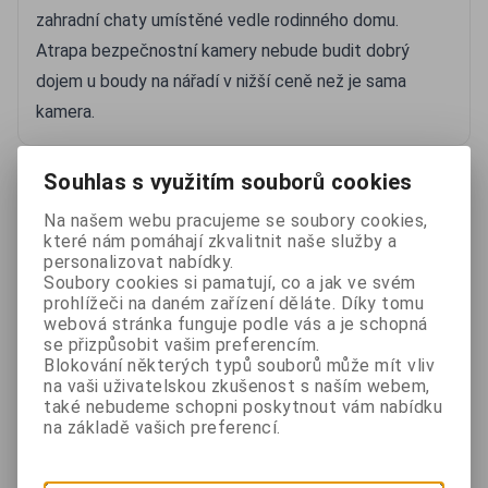
zahradní chaty umístěné vedle rodinného domu.
Atrapa bezpečnostní kamery nebude budit dobrý
dojem u boudy na nářadí v nižší ceně než je sama
kamera.
Další informace naleznete také v...
Souhlas s využitím souborů cookies
Na našem webu pracujeme se soubory cookies,
Jak ohlídat okno s otevřenou ventilačkou
které nám pomáhají zkvalitnit naše služby a
personalizovat nabídky.
Soubory cookies si pamatují, co a jak ve svém
prohlížeči na daném zařízení děláte. Díky tomu
webová stránka funguje podle vás a je schopná
Zabezpečení samostatně stojící garáže
se přizpůsobit vašim preferencím.
Blokování některých typů souborů může mít vliv
na vaši uživatelskou zkušenost s naším webem,
také nebudeme schopni poskytnout vám nabídku
na základě vašich preferencí.
Srovnání atrap bezpečnostních kamer