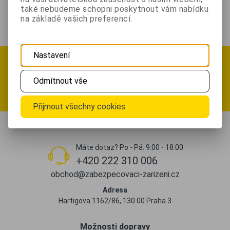
upozornění na mobilní
také nebudeme schopni poskytnout vám nabídku
telefon a email.
na základě vašich preferencí.
Nastavení
Přihlásit se k odběru newsletteru
.. a sledujte
novinky, soutěže a akční slevy
Odmítnout vše
Registrovat
Přijmout všechny cookies
Máte dotaz? Po - Pá: 9:00 - 18:00
+420 222 310 006
obchod@zabezpecovaci-zarizeni.cz
Adresa
Hartigova 1162/86, 130 00 Praha 3
Možnosti dopravy