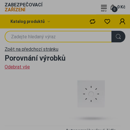
ZABEZPEČOVACÍ
0 Kč
ZAŘÍZENÍ
0
Katalog produktů
Zpět na předchozí stránku
Porovnání výrobků
Odebrat vše