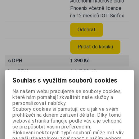
Autonomní kouřové čidlo
Phoenix včetně licence
na 12 měsíců IOT Sigfox
Odebrat
Přidat do košíku
s DPH
1 390 Kč
bez DPH
1 148,80 Kč
Souhlas s využitím souborů cookies
Katalogové číslo:
CIP161
Na našem webu pracujeme se soubory cookies,
Výrobce:
Terms a.s.
které nám pomáhají zkvalitnit naše služby a
personalizovat nabídky.
Čidlo Phoenix dokáže
Soubory cookies si pamatují, co a jak ve svém
detekovat únik kouře a
prohlížeči na daném zařízení děláte. Díky tomu
vznik požáru ve vašem
webová stránka funguje podle vás a je schopná
Popis
bytě. Ve chvíli, kdy
se přizpůsobit vašim preferencím.
Blokování některých typů souborů může mít vliv
zaznamená kouř odešle
na vaši uživatelskou zkušenost s naším webem,