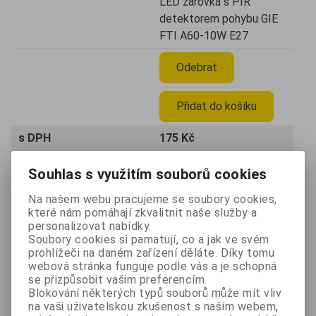
LED žárovka s PIR
detektorem pohybu GIE
FTI A60-10W E27
Odebrat
Přidat do košíku
s DPH
175 Kč
bez DPH
144,60 Kč
Souhlas s využitím souborů cookies
Katalogové číslo:
CIP369
Na našem webu pracujeme se soubory cookies,
Výrobce:
GIE
které nám pomáhají zkvalitnit naše služby a
personalizovat nabídky.
LED žárovka s PIR čidlem
Soubory cookies si pamatují, co a jak ve svém
prohlížeči na daném zařízení děláte. Díky tomu
je moderní a úsporný
webová stránka funguje podle vás a je schopná
způsob osvětlení díky
Popis
se přizpůsobit vašim preferencím.
kterému ušetřetí více
Blokování některých typů souborů může mít vliv
než 80% spotřebované
na vaši uživatelskou zkušenost s naším webem,