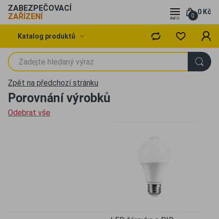
ZABEZPEČOVACÍ
0 Kč
ZAŘÍZENÍ
0
Katalog produktů
Zpět na předchozí stránku
Porovnání výrobků
Odebrat vše