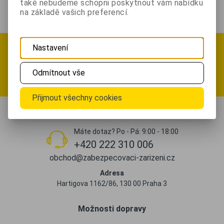
také nebudeme schopni poskytnout vám nabídku
energie.
na základě vašich preferencí.
Přihlásit se k odběru newsletteru
Nastavení
.. a sledujte
novinky, soutěže a akční slevy
Odmítnout vše
Registrovat
Přijmout všechny cookies
Máte dotaz? Po - Pá: 9:00 - 18:00
+420 222 310 006
obchod@zabezpecovaci-zarizeni.cz
Adresa
Hartigova 1162/86, 130 00 Praha 3
Možnosti dopravy