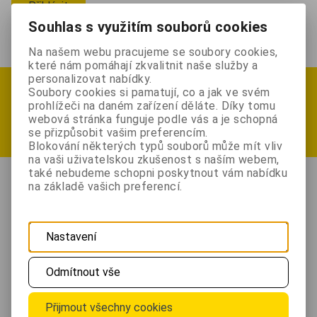
Přihlásit
Souhlas s využitím souborů cookies
Nemáte ještě účet?
Nová registrace
Na našem webu pracujeme se soubory cookies,
které nám pomáhají zkvalitnit naše služby a
personalizovat nabídky.
Přihlásit se k odběru newsletteru
Soubory cookies si pamatují, co a jak ve svém
.. a sledujte
novinky, soutěže a akční slevy
prohlížeči na daném zařízení děláte. Díky tomu
webová stránka funguje podle vás a je schopná
se přizpůsobit vašim preferencím.
Registrovat
Blokování některých typů souborů může mít vliv
na vaši uživatelskou zkušenost s naším webem,
také nebudeme schopni poskytnout vám nabídku
na základě vašich preferencí.
Máte dotaz? Po - Pá: 9:00 - 18:00
+420 222 310 006
Nastavení
obchod@zabezpecovaci-zarizeni.cz
Adresa
Odmítnout vše
Hartigova 1162/86, 130 00 Praha 3
Přijmout všechny cookies
Možnosti dopravy