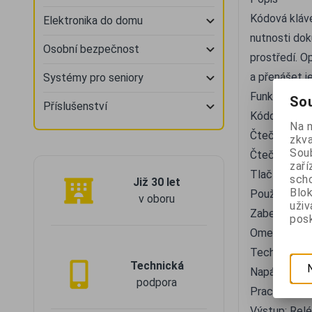
Kódová kláve
Elektronika do domu
nutnosti dok
Osobní bezpečnost
prostředí. O
a přenášet j
Systémy pro seniory
Funkce
Sou
Příslušenství
Kódová kláv
Na 
Čtečka RFID
zkva
Soub
Čtečka otisk
zaří
Tlačítko zv
scho
Již 30 let
Blok
Použití
v oboru
uži
Zabezpečení 
posk
Omezení vst
Technické p
Technická
Napájení: 1
podpora
Pracovní tep
Výstup: Rel