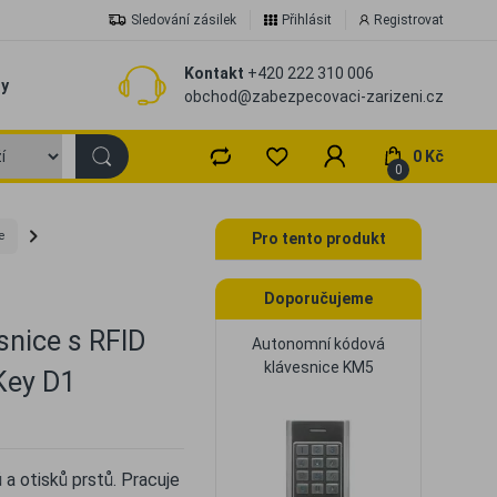
Sledování zásilek
Přihlásit
Registrovat
Kontakt
+420 222 310 006
zy
obchod@zabezpecovaci-zarizeni.cz
0 Kč
0
e
Pro tento produkt
Doporučujeme
nice s RFID
Autonomní kódová
klávesnice KM5
Key D1
a otisků prstů. Pracuje