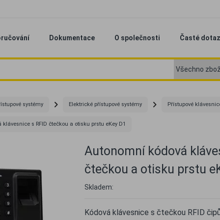
ručování
Dokumentace
O společnosti
Časté dota
řístupové systémy
Elektrické přístupové systémy
Přístupové klávesnic
klávesnice s RFID čtečkou a otisku prstu eKey D1
Autonomní kódová kláves
čtečkou a otisku prstu e
Skladem:
Kódová klávesnice s čtečkou RFID čipů 