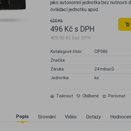
jako autonomní jednotka bez nutnosti 
ovládací jednotku apod.
620 Kč
496 Kč s DPH
409,90 Kč bez DPH
Katalogové číslo:
CIP086
Značka:
Záruka:
24 měsíců
Jednotka:
ks
Tisknout
Oblíbené
Porovnat
Popis
Srovnání
Video
Dotazy
Hodnocen