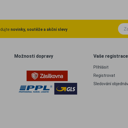
ledujte
novinky, soutěže a akční slevy
Možnosti dopravy
Vaše registrace
Přihlásit
Registrovat
Sledování objedná