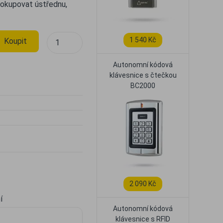
dokupovat ústřednu,
1 540 Kč
Koupit
Autonomní kódová
klávesnice s čtečkou
BC2000
2 090 Kč
í
Autonomní kódová
klávesnice s RFID