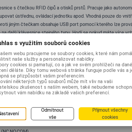
snice s čtečkou RFID čipů a otisků prstů. Pracuje jako autonom
upovat ústřednu, ovládací jednotku apod. Vhodná pouze do vnit
proti jiným čtečkam obsahuje USB port pomocí kterého lze prov
e na další klávesnice stejného typu. Hodí se pokud máte více vc
hlas s využitím souborů cookies
esnice
našem webu pracujeme se soubory cookies, které nám pomáh
 čipů nebo karet
litnit naše služby a personalizovat nabídky.
ory cookies si pamatují, co a jak ve svém prohlížeči na dan
u prstů
zení děláte. Díky tomu webová stránka funguje podle vás a j
onku
pná se přizpůsobit vašim preferencím.
ování některých typů souborů může mít vliv na vaši
vatelskou zkušenost s naším webem, také nebudeme schopn
hlídaných prostor.
ytnout vám nabídku na základě vašich preferencí.
upu nepovolaným osobám.
arametry
Odmítnout
Přijmout všechny
Nastavení
2V DC
vše
cookies
lota: 0 až 50°C
é (NC,NO,COM)