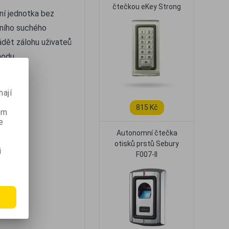
čtečkou eKey Strong
ní jednotka bez
řního suchého
ádět zálohu uživateů
hodu.
ají
815 Kč
ém
e
Autonomní čtečka
otisků prstů Sebury
i
F007-II