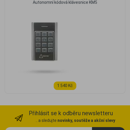
Autonomní kódová klávesnice KM5
1 540 Kč
Přihlásit se k odběru newsletteru
.. a sledujte
novinky, soutěže a akční slevy