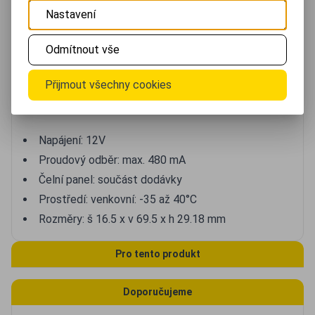
strachu z opětovného zavření. Napojení na EZS,
Nastavení
vstupní systémy, bezdrátové otvírání dveří atd., kde
není časové nastavení doby, po kterou jsou dveře
Odmítnout vše
otevírány.
Přijmout všechny cookies
Technické údaje:
Napájení: 12V
Proudový odběr: max. 480 mA
Čelní panel: součást dodávky
Prostředí: venkovní: -35 až 40°C
Rozměry: š 16.5 x v 69.5 x h 29.18 mm
Pro tento produkt
Doporučujeme