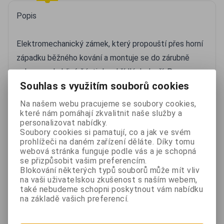
Popis
Elektromechanický zámek, který propouští přes horní
západku běžného kování a montuje se do zárubně
nebo nepohyblivé části dvoukřídlých dveří. Po
Souhlas s využitím souborů cookies
přivedení i krátkého napěťového impulzu se zámek
odblokuje a zůstává odblokován až do okamžiku
Na našem webu pracujeme se soubory cookies,
které nám pomáhají zkvalitnit naše služby a
otevření dveří. Otevřením dveří dochází k opětovnému
personalizovat nabídky.
zablokování zámku. Zámek se standardně dodává s
Soubory cookies si pamatují, co a jak ve svém
prohlížeči na daném zařízení děláte. Díky tomu
čelním panelem, který slouží pro uchycení
webová stránka funguje podle vás a je schopná
mechanizmu dveřního zámku do zárubní.
se přizpůsobit vašim preferencím.
Blokování některých typů souborů může mít vliv
na vaši uživatelskou zkušenost s naším webem,
Použití
také nebudeme schopni poskytnout vám nabídku
na základě vašich preferencí.
Vhodný pro pohodlné ovládání dveří ve spěchu a