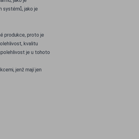
rmů, jako je
 systémů, jako je
é produkce, proto je
ehlivost, kvalitu
polehlivost je u tohoto
cemi, jenž mají jen