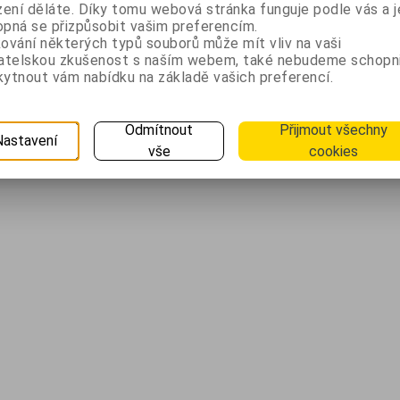
zení děláte. Díky tomu webová stránka funguje podle vás a j
pná se přizpůsobit vašim preferencím.
ování některých typů souborů může mít vliv na vaši
vatelskou zkušenost s naším webem, také nebudeme schopn
ytnout vám nabídku na základě vašich preferencí.
Odmítnout
Přijmout všechny
Nastavení
vše
cookies