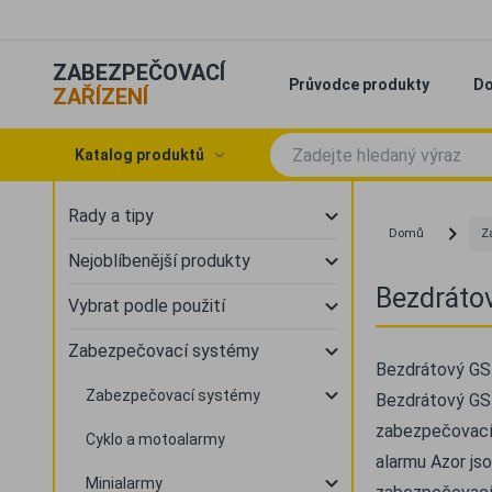
ZABEZPEČOVACÍ
Průvodce produkty
Do
ZAŘÍZENÍ
Katalog produktů
Rady a tipy
Domů
Z
Nejoblíbenější produkty
Bezdráto
Vybrat podle použití
Zabezpečovací systémy
Bezdrátový GS
Zabezpečovací systémy
Bezdrátový GSM
zabezpečovacíc
Cyklo a motoalarmy
alarmu Azor js
Minialarmy