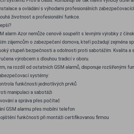
h systémů Profi a Oasis. Kombinují se tak hlavní výhody GSM ala
nstalace a ovládání s výhodami profesionálních zabezpečovacích
louhá životnost a profesionální funkce.
lepší?
 alarm Azor nemůže cenově soupeřit s levnými výrobky z čínsk
ším zájemcům o zabezpečení domova, kteří požadují zejména spol
soký stupeň bezpečnosti a odolnosti proti sabotážím. Kvalita a s
učena výrobcem s dlouhou tradicí v oboru.
m, na rozdíl od ostatních GSM alarmů, disponuje rozšířenými funk
zabezpečovací systémy:
ntrola funkčnosti jednotlivých prvků
roti manipulaci a sabotáži
ování a správa přes počítač
ání GSM alarmu přes mobilní telefon
pojištění funkčnosti při montáži certifikovanou firmou