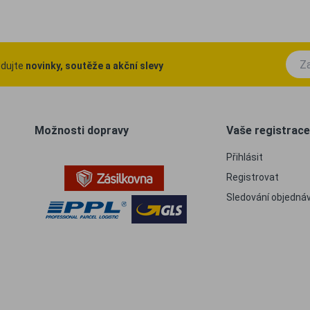
ledujte
novinky, soutěže a akční slevy
Možnosti dopravy
Vaše registrace
Přihlásit
Registrovat
Sledování objedná