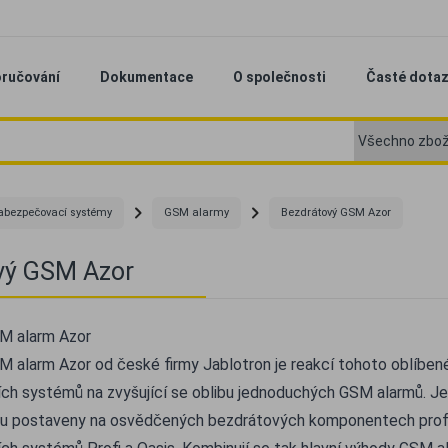
ručování
Dokumentace
O společnosti
Časté dota
abezpečovací systémy
GSM alarmy
Bezdrátový GSM Azor
vý GSM Azor
M alarm Azor
 alarm Azor od české firmy Jablotron je reakcí tohoto oblíbe
h systémů na zvyšující se oblibu jednoduchých GSM alarmů. J
ou postaveny na osvědčených bezdrátových komponentech profe