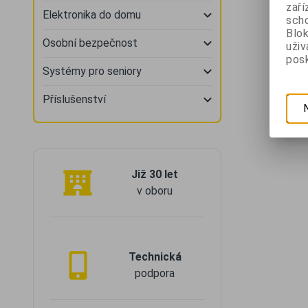
zaří
Elektronika do domu
scho
Blok
Osobní bezpečnost
uži
posk
Systémy pro seniory
Příslušenství
Již 30 let
v oboru
Technická
podpora