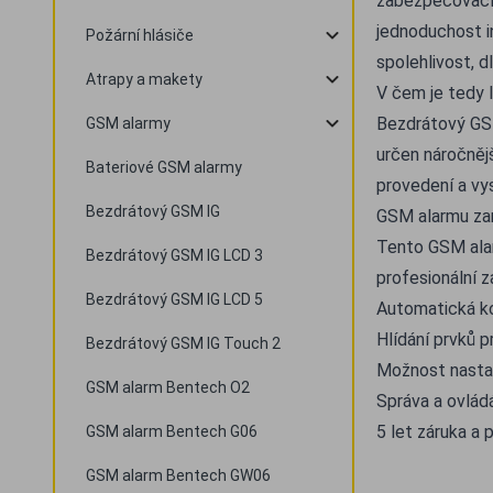
zabezpečovacíc
jednoduchost i
Požární hlásiče
spolehlivost, d
Atrapy a makety
V čem je tedy 
Bezdrátový GSM
GSM alarmy
určen náročněj
Bateriové GSM alarmy
provedení a vy
Bezdrátový GSM IG
GSM alarmu zar
Tento GSM alar
Bezdrátový GSM IG LCD 3
profesionální 
Bezdrátový GSM IG LCD 5
Automatická ko
Hlídání prvků p
Bezdrátový GSM IG Touch 2
Možnost nastav
GSM alarm Bentech O2
Správa a ovlád
5 let záruka a 
GSM alarm Bentech G06
GSM alarm Bentech GW06