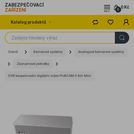
ZABEZPEČOVACÍ
0 Kč
ZAŘÍZENÍ
0
Katalog produktů
Domů
Kamerové systémy
Analogové kamerové systémy
Záznamové jednotky
DVR bezpečnostní digitální video ProfiCAM II 4ch Mini