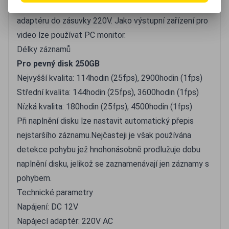
bezpečnostním videem. Kamera je napájena 12V z
adaptéru do zásuvky 220V. Jako výstupní zařízení pro
video lze používat PC monitor.
Délky záznamů
Pro pevný disk 250GB
Nejvyšší kvalita: 114hodin (25fps), 2900hodin (1fps)
Střední kvalita: 144hodin (25fps), 3600hodin (1fps)
Nízká kvalita: 180hodin (25fps), 4500hodin (1fps)
Při naplnění disku lze nastavit automatický přepis
nejstaršího záznamu.Nejčasteji je však používána
detekce pohybu jež hnohonásobně prodlužuje dobu
naplnění disku, jelikož se zaznamenávají jen záznamy s
pohybem.
Technické parametry
Napájení: DC 12V
Napájecí adaptér: 220V AC