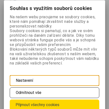
Souhlas s využitím souborů cookies
iPhone MEye
Na našem webu pracujeme se soubory cookies,
které nám pomáhají zkvalitnit naše služby a
personalizovat nabídky.
Windows Phone MEye
Soubory cookies si pamatují, co a jak ve svém
prohlížeči na daném zařízení děláte. Díky tomu
webová stránka funguje podle vás a je schopná
Android MEye
se přizpůsobit vašim preferencím.
Blokování některých typů souborů může mít vliv
Použití
na vaši uživatelskou zkušenost s naším webem,
Sledování pohybu osob ve společných prostorech
také nebudeme schopni poskytnout vám nabídku
na základě vašich preferencí.
domu
Záznam a hlídání prostoru okolo domu
Záznam pohybu osob u vchodu do objektu
Nastavení
Pořizování důkazu o trestné činnosti
Montáž
Odmítnout vše
Montáž kamerového systému spočívá v upevnění
Přijmout všechny cookies
kamer na zeď nebo strop a propojení kabelem s