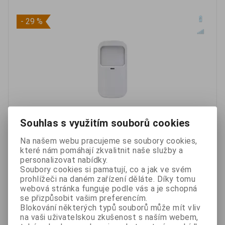
- 29 %
Souhlas s využitím souborů cookies
Bezdrátový pohybový detektor pro zabezpečovací systém
Na našem webu pracujeme se soubory cookies,
IG. Detektor slouží k zajištění místností proti vniknutí osoby.
které nám pomáhají zkvalitnit naše služby a
personalizovat nabídky.
269 Kč
Soubory cookies si pamatují, co a jak ve svém
190 Kč
prohlížeči na daném zařízení děláte. Díky tomu
webová stránka funguje podle vás a je schopná
bez DPH 157 Kč
Skladem
se přizpůsobit vašim preferencím.
Blokování některých typů souborů může mít vliv
na vaši uživatelskou zkušenost s naším webem,
Oblíbené
Porovnat