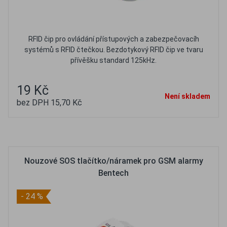
RFID čip pro ovládání přístupových a zabezpečovacíh
systémů s RFID čtečkou. Bezdotykový RFID čip ve tvaru
přívěšku standard 125kHz.
19 Kč
Není skladem
bez DPH 15,70 Kč
Oblíbené
Porovnat
Nouzové SOS tlačítko/náramek pro GSM alarmy
Bentech
- 24 %