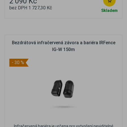
2 090 Kč
bez DPH 1 727,30 Kč
Skladem
Oblíbené
Porovnat
Bezdrátová infračervená závora a bariéra IRFence
IG-W 150m
- 30 %
Infračervená bariéra je určena pro vytvoření neviditelné