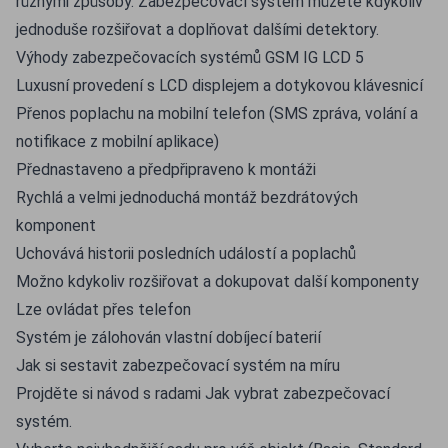
různými způsoby. Zabezpečovací systém můžete kdykoliv
jednoduše rozšiřovat a doplňovat dalšími detektory.
Výhody zabezpečovacích systémů GSM IG LCD 5
Luxusní provedení s LCD displejem a dotykovou klávesnicí
Přenos poplachu na mobilní telefon (SMS zpráva, volání a
notifikace z mobilní aplikace)
Přednastaveno a předpřipraveno k montáži
Rychlá a velmi jednoduchá montáž bezdrátových
komponent
Uchovává historii posledních událostí a poplachů
Možno kdykoliv rozšiřovat a dokupovat další komponenty
Lze ovládat přes telefon
Systém je zálohován vlastní dobíjecí baterií
Jak si sestavit zabezpečovací systém na míru
Projděte si návod s radami
Jak vybrat zabezpečovací
systém
.