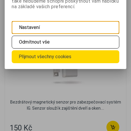
také nebudeme schopni poskytnout vám nabídku
na základě vašich preferencí.
Bezdrátový senzor na dveře a okna pro alarm IG
Nastavení
Odmítnout vše
Přijmout všechny cookies
Bezdrátový magnetický senzor pro zabezpečovací systém
IG. Senzor slouží k zajištění dveří a oken....
150 Kč