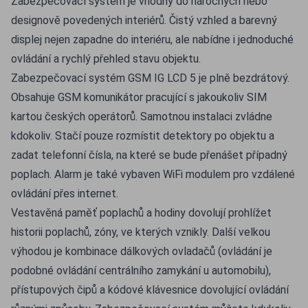
Zabezpečovací systém je vhodný do náročných nebo
designově povedených interiérů. Čistý vzhled a barevný
displej nejen zapadne do interiéru, ale nabídne i jednoduché
ovládání a rychlý přehled stavu objektu.
Zabezpečovací systém GSM IG LCD 5 je plně bezdrátový.
Obsahuje GSM komunikátor pracující s jakoukoliv SIM
kartou českých operátorů. Samotnou instalaci zvládne
kdokoliv. Stačí pouze rozmístit detektory po objektu a
zadat telefonní čísla, na které se bude přenášet případný
poplach. Alarm je také vybaven WiFi modulem pro vzdálené
ovládání přes internet.
Vestavěná paměť poplachů a hodiny dovolují prohlížet
historii poplachů, zóny, ve kterých vznikly. Další velkou
výhodou je kombinace dálkových ovladačů (ovládání je
podobné ovládání centrálního zamykání u automobilu),
přístupových čipů a kódové klávesnice dovolující ovládání