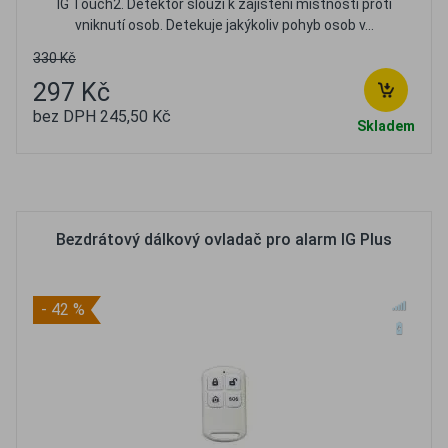
IG Touch2. Detektor slouží k zajištění místností proti
vniknutí osob. Detekuje jakýkoliv pohyb osob v...
330 Kč
297 Kč
bez DPH 245,50 Kč
Skladem
Oblíbené
Porovnat
Bezdrátový dálkový ovladač pro alarm IG Plus
- 42 %